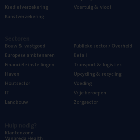
Kre­diet­ver­ze­ke­ring
Voer­tuig
&
vloot
Kunst­ver­ze­ke­ring
Sec­to­ren
Bouw
&
vastgoed
Publie­ke sec­tor / Overheid
Euro­pe­se ambtenaren
Retail
Finan­ci­ë­le instellingen
Trans­port
&
logistiek
Haven
Upcy­cling
&
recycling
Hout­sec­tor
Voe­ding
IT
Vrije beroe­pen
Land­bouw
Zorg­sec­tor
Hulp nodig?
Klan­ten­zo­ne
Van­b­re­da Health