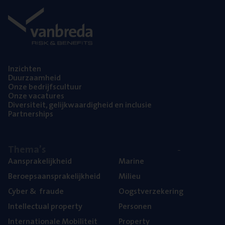
Inzich­ten
Duur­zaam­heid
Onze bedrijfs­cul­tuur
Onze vaca­tu­res
Diver­si­teit, gelijk­waar­dig­heid en inclusie
Part­ner­ships
The­ma’s
Aan­spra­ke­lijk­heid
Mari­ne
Beroeps­aan­spra­ke­lijk­heid
Mili­eu
Cyber
&
fraude
Oogst­ver­ze­ke­ring
Intel­lec­tu­al property
Per­so­nen
Inter­na­ti­o­na­le Mobiliteit
Pro­per­ty