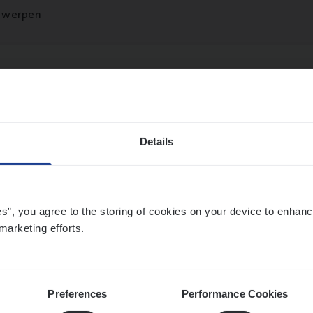
twerpen
­de Expert Fleet
ms Management
Details
twerpen
es”, you agree to the storing of cookies on your device to enhanc
marketing efforts.
­ness Mana­ger Mari­ne Cargo
le Management, Sales Management
twerpen
Preferences
Performance Cookies