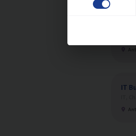
(Agi­
IT, C
An
IT
Bu
IT, C
An