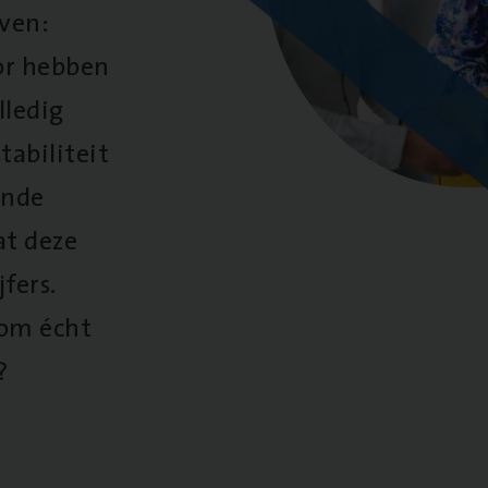
oven:
oor hebben
lledig
tabiliteit
ende
at deze
fers.
 om écht
?