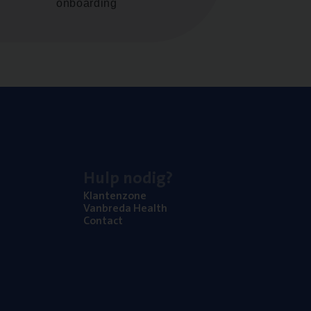
onboarding
Hulp nodig?
Klan­ten­zo­ne
Van­b­re­da Health
Con­tact