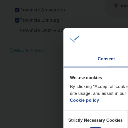
An
Provincie Antwerpen
Provincie Limburg
Provincie Oost-Vlaanderen
Scha
Clai
Wis alle filters
Consent
An
We use cookies
By clicking “Accept all cooki
site usage, and assist in our 
Busi
Cookie policy
Peop
Consent
An
Strictly Necessary Cookies
Selection