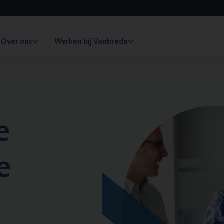
Over ons
Werken bij Vanbreda
e
e