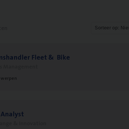
ten
Sorteer op: Ni
ms­hand­ler Fleet
&
Bike
ms Management
twerpen
 Ana­lyst
hange & Innovation