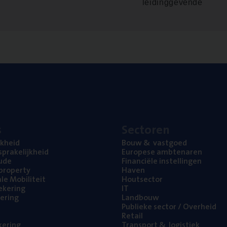
leidinggevende
s
Sec­to­ren
jk­heid
Bouw
&
vastgoed
pra­ke­lijk­heid
Euro­pe­se ambtenaren
ude
Finan­ci­ë­le instellingen
l property
Haven
na­le Mobiliteit
Hout­sec­tor
e­ke­ring
IT
e­ring
Land­bouw
Publie­ke sec­tor / Overheid
Retail
ke­ring
Trans­port
&
logistiek