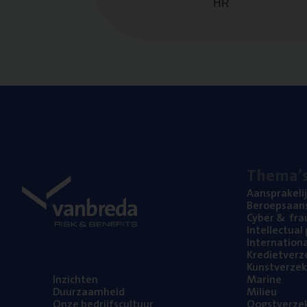
HR
The­ma’
Aan­spra­ke­li
Beroeps­aan­s
Cyber
&
fra
Intel­lec­tu­a
Inter­na­ti­o­
Kre­diet­ver­z
Kunst­ver­ze­k
Inzich­ten
Mari­ne
Duur­zaam­heid
Mili­eu
Onze bedrijfs­cul­tuur
Oogst­ver­ze­