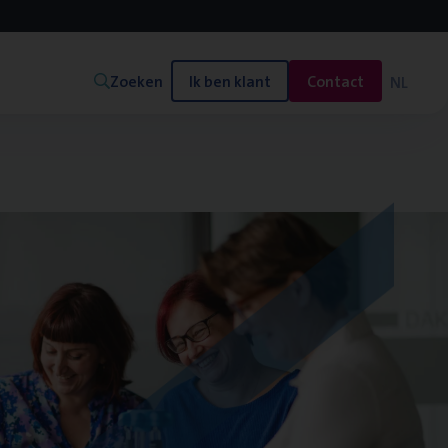
Zoeken
Ik ben klant
Contact
NL