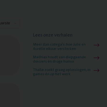
euwste
Lees onze verhalen
Meer dan collega’s: hoe Julie en
Aurélie elkaar versterken
Mathias houdt van diepgaande
dossiers én droge humor
Thalia zoekt graag oplossingen, in
games én op het werk