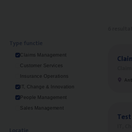
6 resulta
Type func­tie
Claims Management
Clai
Customer Services
Clai
Insurance Operations
An
IT, Change & Innovation
People Management
Sales Management
Test
IT, C
Loca­tie