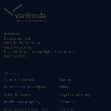
Inzich­ten
Duur­zaam­heid
Onze bedrijfs­cul­tuur
Onze vaca­tu­res
Diver­si­teit, gelijk­waar­dig­heid en inclusie
Part­ner­ships
The­ma’s
Aan­spra­ke­lijk­heid
Mari­ne
Beroeps­aan­spra­ke­lijk­heid
Mili­eu
Cyber
&
fraude
Oogst­ver­ze­ke­ring
Intel­lec­tu­al property
Per­so­nen
Inter­na­ti­o­na­le Mobiliteit
Pro­per­ty