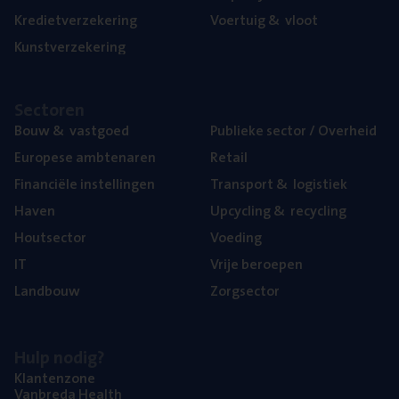
Kre­diet­ver­ze­ke­ring
Voer­tuig
&
vloot
Kunst­ver­ze­ke­ring
Sec­to­ren
Bouw
&
vastgoed
Publie­ke sec­tor / Overheid
Euro­pe­se ambtenaren
Retail
Finan­ci­ë­le instellingen
Trans­port
&
logistiek
Haven
Upcy­cling
&
recycling
Hout­sec­tor
Voe­ding
IT
Vrije beroe­pen
Land­bouw
Zorg­sec­tor
Hulp nodig?
Klan­ten­zo­ne
Van­b­re­da Health