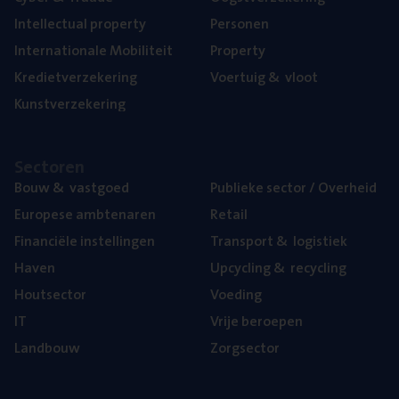
Intel­lec­tu­al property
Per­so­nen
Inter­na­ti­o­na­le Mobiliteit
Pro­per­ty
Kre­diet­ver­ze­ke­ring
Voer­tuig
&
vloot
Kunst­ver­ze­ke­ring
Sec­to­ren
Bouw
&
vastgoed
Publie­ke sec­tor / Overheid
Euro­pe­se ambtenaren
Retail
Finan­ci­ë­le instellingen
Trans­port
&
logistiek
Haven
Upcy­cling
&
recycling
Hout­sec­tor
Voe­ding
IT
Vrije beroe­pen
Land­bouw
Zorg­sec­tor