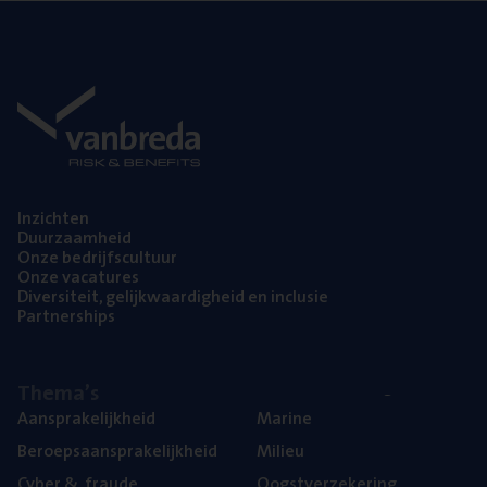
Inzich­ten
Duur­zaam­heid
Onze bedrijfs­cul­tuur
Onze vaca­tu­res
Diver­si­teit, gelijk­waar­dig­heid en inclusie
Part­ner­ships
The­ma’s
Aan­spra­ke­lijk­heid
Mari­ne
Beroeps­aan­spra­ke­lijk­heid
Mili­eu
Cyber
&
fraude
Oogst­ver­ze­ke­ring