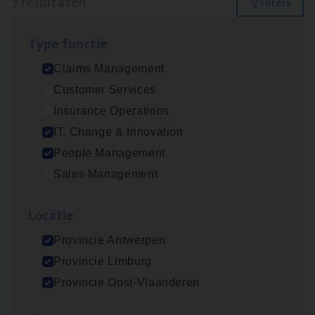
7 resultaten
Filters
Type func­tie
IT
Busi­ness Analyst
Claims Management
IT, Change & Innovation
Customer Services
Antwerpen
Insurance Operations
IT, Change & Innovation
People Management
(Agi­le)
IT
Pro­ject Manager
Sales Management
IT, Change & Innovation
Loca­tie
Antwerpen
Provincie Antwerpen
Provincie Limburg
Scha­de­be­heer­der verzekeringen
Provincie Oost-Vlaanderen
Claims Management