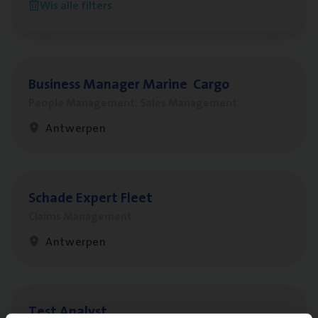
Wis alle filters
Sint-Niklaas/Temse
Busi­ness Mana­ger Mari­ne Cargo
People Management, Sales Management
Antwerpen
Scha­de Expert Fleet
Claims Management
Antwerpen
Test Ana­lyst