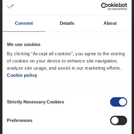
IT, Change & Innovation
Antwerpen
Consent
Details
About
Claims­hand­ler Fleet
&
Bike
We use cookies
Claims Management
By clicking “Accept all cookies”, you agree to the storing
of cookies on your device to enhance site navigation,
Antwerpen
analyze site usage, and assist in our marketing efforts.
Cookie policy
Lees onze verhalen
Consent
Strictly Necessary Cookies
Selection
Meer dan collega’s: hoe Julie en Aurélie elkaar
versterken
Mathias houdt van diepgaande dossiers én droge
Preferences
humor