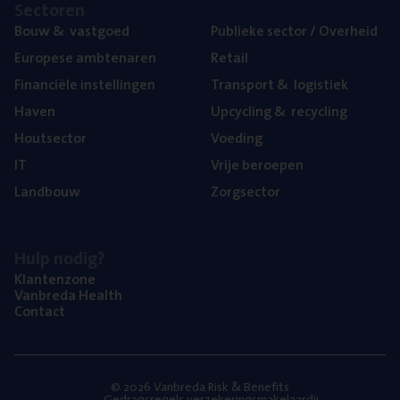
Sec­to­ren
Bouw
&
vastgoed
Publie­ke sec­tor / Overheid
Euro­pe­se ambtenaren
Retail
Finan­ci­ë­le instellingen
Trans­port
&
logistiek
Haven
Upcy­cling
&
recycling
Hout­sec­tor
Voe­ding
IT
Vrije beroe­pen
Land­bouw
Zorg­sec­tor
Hulp nodig?
Klan­ten­zo­ne
Van­b­re­da Health
Con­tact
© 2026 Vanbreda Risk & Benefits
Gedragsregels verzekeringsmakelaardij