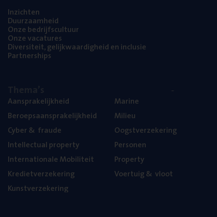
Inzich­ten
Duur­zaam­heid
Onze bedrijfs­cul­tuur
Onze vaca­tu­res
Diver­si­teit, gelijk­waar­dig­heid en inclusie
Part­ner­ships
The­ma’s
Aan­spra­ke­lijk­heid
Mari­ne
Beroeps­aan­spra­ke­lijk­heid
Mili­eu
Cyber
&
fraude
Oogst­ver­ze­ke­ring
Intel­lec­tu­al property
Per­so­nen
Inter­na­ti­o­na­le Mobiliteit
Pro­per­ty
Kre­diet­ver­ze­ke­ring
Voer­tuig
&
vloot
Kunst­ver­ze­ke­ring