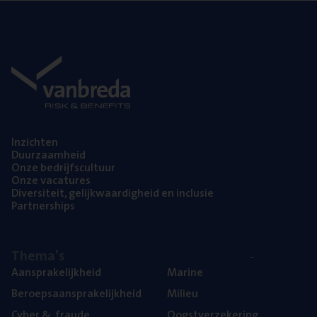
Inzich­ten
Duur­zaam­heid
Onze bedrijfs­cul­tuur
Onze vaca­tu­res
Diver­si­teit, gelijk­waar­dig­heid en inclusie
Part­ner­ships
The­ma’s
Aan­spra­ke­lijk­heid
Mari­ne
Beroeps­aan­spra­ke­lijk­heid
Mili­eu
Cyber
&
fraude
Oogst­ver­ze­ke­ring