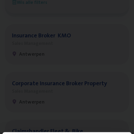
Wis alle filters
Antwerpen
Insu­ran­ce Bro­ker
KMO
Sales Management
Antwerpen
Cor­po­ra­te Insu­ran­ce Bro­ker Property
Sales Management
Antwerpen
Claims­hand­ler Fleet
&
Bike