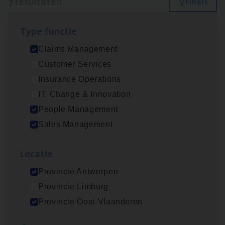
7 resultaten
Filters
Type func­tie
Scha­de­be­heer­der verzekeringen
Claims Management
Claims Management
Customer Services
Sint-Niklaas/Temse
Insurance Operations
IT, Change & Innovation
People Management
Scha­de Expert Fleet
Sales Management
Claims Management
Loca­tie
Antwerpen
Provincie Antwerpen
Provincie Limburg
Insu­ran­ce Bro­ker Trans­port
&
Logistiek
Provincie Oost-Vlaanderen
Sales Management