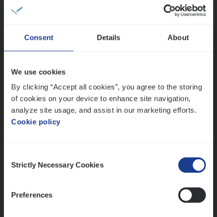
Claims Management
Antwerpen
Consent
Details
About
Busi­ness Mana­ger Mari­ne Cargo
We use cookies
People Management, Sales Management
By clicking “Accept all cookies”, you agree to the storing
of cookies on your device to enhance site navigation,
Antwerpen
analyze site usage, and assist in our marketing efforts.
Cookie policy
Lees onze verhalen
Consent
Strictly Necessary Cookies
Selection
Meer dan collega’s: hoe Julie en Aurélie elkaar
versterken
Mathias houdt van diepgaande dossiers én droge
Preferences
humor