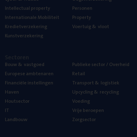
Intel­lec­tu­al property
Per­so­nen
Inter­na­ti­o­na­le Mobiliteit
Pro­per­ty
Kre­diet­ver­ze­ke­ring
Voer­tuig
&
vloot
Kunst­ver­ze­ke­ring
Sec­to­ren
Bouw
&
vastgoed
Publie­ke sec­tor / Overheid
Euro­pe­se ambtenaren
Retail
Finan­ci­ë­le instellingen
Trans­port
&
logistiek
Haven
Upcy­cling
&
recycling
Hout­sec­tor
Voe­ding
IT
Vrije beroe­pen
Land­bouw
Zorg­sec­tor