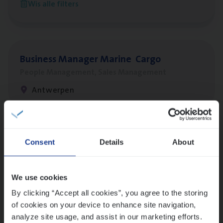
Wis alle filters
Antwerpen
Busi­ness Mana­ger Mari­ne Cargo
People Management, Sales Management
Antwerpen
Lees onze verhalen
Consent
Details
About
Meer dan collega’s: hoe Julie en Aurélie elkaar
versterken
We use cookies
Mathias houdt van diepgaande dossiers én droge
humor
By clicking “Accept all cookies”, you agree to the storing
of cookies on your device to enhance site navigation,
Thalia zoekt graag oplossingen, in games én op het
analyze site usage, and assist in our marketing efforts.
werk