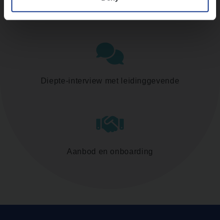
Assessment
Diepte-interview met leidinggevende
Aanbod en onboarding