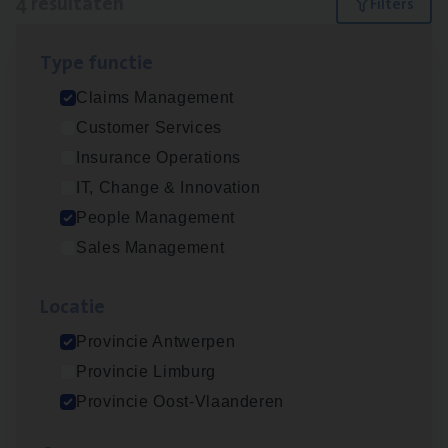
4 resultaten
Filters
Type func­tie
Scha­de­be­heer­der verzekeringen
Claims Management
Claims Management
Customer Services
Sint-Niklaas/Temse
Insurance Operations
IT, Change & Innovation
People Management
Scha­de Expert Fleet
Sales Management
Claims Management
Loca­tie
Antwerpen
Provincie Antwerpen
Provincie Limburg
Claims­hand­ler Fleet
&
Bike
Provincie Oost-Vlaanderen
Claims Management