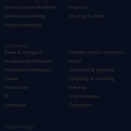
Inter­na­ti­o­na­le Mobiliteit
Pro­per­ty
Kre­diet­ver­ze­ke­ring
Voer­tuig
&
vloot
Kunst­ver­ze­ke­ring
Sec­to­ren
Bouw
&
vastgoed
Publie­ke sec­tor / Overheid
Euro­pe­se ambtenaren
Retail
Finan­ci­ë­le instellingen
Trans­port
&
logistiek
Haven
Upcy­cling
&
recycling
Hout­sec­tor
Voe­ding
IT
Vrije beroe­pen
Land­bouw
Zorg­sec­tor
Hulp nodig?