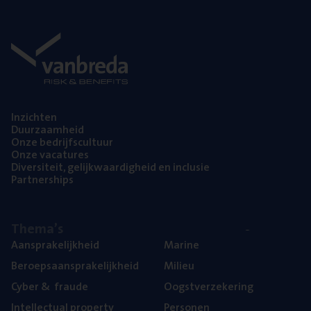
Inzich­ten
Duur­zaam­heid
Onze bedrijfs­cul­tuur
Onze vaca­tu­res
Diver­si­teit, gelijk­waar­dig­heid en inclusie
Part­ner­ships
The­ma’s
Aan­spra­ke­lijk­heid
Mari­ne
Beroeps­aan­spra­ke­lijk­heid
Mili­eu
Cyber
&
fraude
Oogst­ver­ze­ke­ring
Intel­lec­tu­al property
Per­so­nen