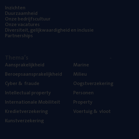
Inzich­ten
Duur­zaam­heid
Onze bedrijfs­cul­tuur
Onze vaca­tu­res
Diver­si­teit, gelijk­waar­dig­heid en inclusie
Part­ner­ships
The­ma’s
Aan­spra­ke­lijk­heid
Mari­ne
Beroeps­aan­spra­ke­lijk­heid
Mili­eu
Cyber
&
fraude
Oogst­ver­ze­ke­ring
Intel­lec­tu­al property
Per­so­nen
Inter­na­ti­o­na­le Mobiliteit
Pro­per­ty
Kre­diet­ver­ze­ke­ring
Voer­tuig
&
vloot
Kunst­ver­ze­ke­ring