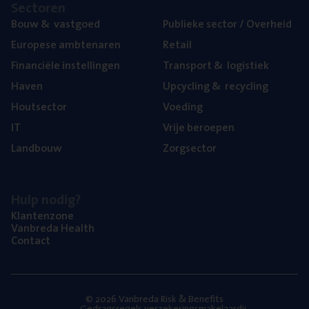
Sec­to­ren
Bouw
&
vastgoed
Publie­ke sec­tor / Overheid
Euro­pe­se ambtenaren
Retail
Finan­ci­ë­le instellingen
Trans­port
&
logistiek
Haven
Upcy­cling
&
recycling
Hout­sec­tor
Voe­ding
IT
Vrije beroe­pen
Land­bouw
Zorg­sec­tor
Hulp nodig?
Klan­ten­zo­ne
Van­b­re­da Health
Con­tact
© 2026 Vanbreda Risk & Benefits
Gedragsregels verzekeringsmakelaardij