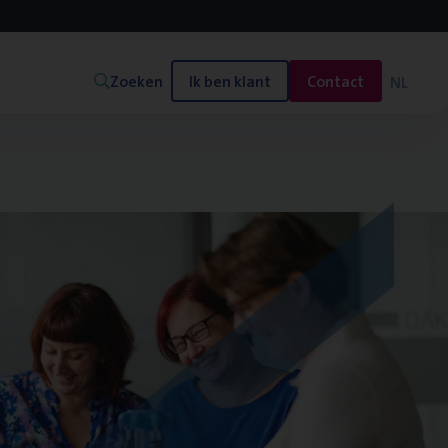
Zoeken
Ik ben klant
Contact
NL