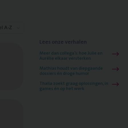
el A-Z
Lees onze verhalen
Meer dan collega’s: hoe Julie en
Aurélie elkaar versterken
Mathias houdt van diepgaande
dossiers én droge humor
Thalia zoekt graag oplossingen, in
games én op het werk