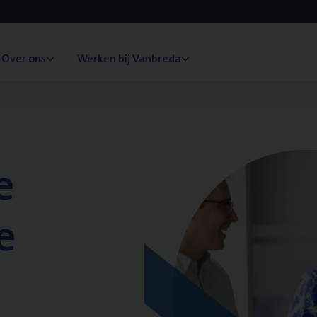
Over ons
Werken bij Vanbreda
e
e