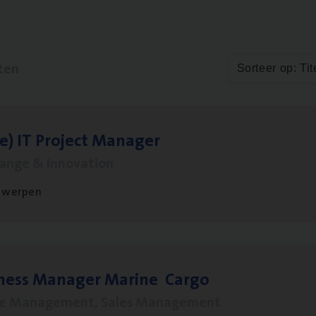
ten
Sorteer op: Tit
le)
IT
Pro­ject Manager
hange & Innovation
twerpen
­ness Mana­ger Mari­ne Cargo
le Management, Sales Management