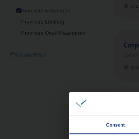
An
Provincie Antwerpen
Provincie Limburg
Provincie Oost-Vlaanderen
Cor­p
Sale
Wis alle filters
An
Cus­
Custo
Consent
An