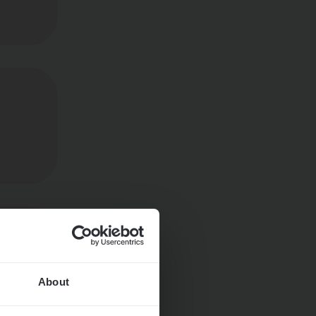
ngen
About