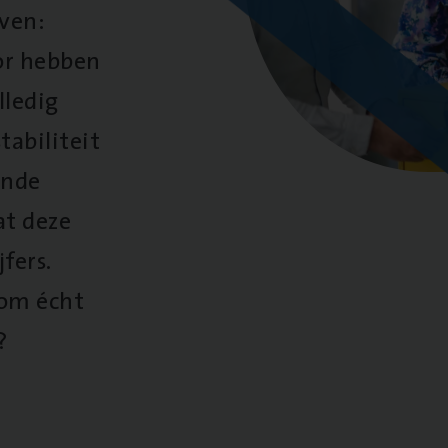
oven:
oor hebben
lledig
tabiliteit
ende
at deze
fers.
 om écht
?