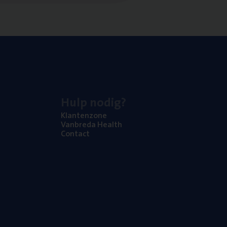
Hulp nodig?
Klan­ten­zo­ne
Van­b­re­da Health
Con­tact