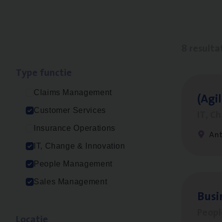
8 resulta
Type func­tie
Claims Management
(Agi­
Customer Services
IT, C
Insurance Operations
An
IT, Change & Innovation
People Management
Sales Management
Busi
Peop
Loca­tie