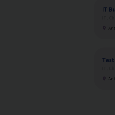
IT
Bu
IT, C
An
Test
IT, C
An