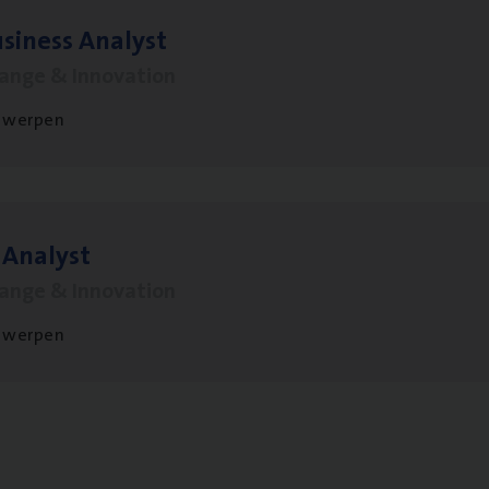
si­ness Analyst
hange & Innovation
twerpen
 Ana­lyst
hange & Innovation
twerpen