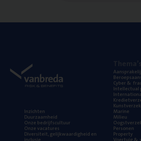
The­ma’
Aan­spra­ke­li
Beroeps­aan­s
Cyber
&
fra
Intel­lec­tu­a
Inter­na­ti­o­
Kre­diet­ver­z
Kunst­ver­ze­k
Inzich­ten
Mari­ne
Duur­zaam­heid
Mili­eu
Onze bedrijfs­cul­tuur
Oogst­ver­ze­
Onze vaca­tu­res
Per­so­nen
Diver­si­teit, gelijk­waar­dig­heid en
Pro­per­ty
inclusie
Voer­tuig
&
v