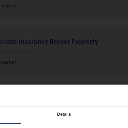
twerpen
o­ra­te Insu­ran­ce Bro­ker Property
s Management
twerpen
to­mer Care Expert Hospitalisatieverzekeri
mer Services
Details
twerpen