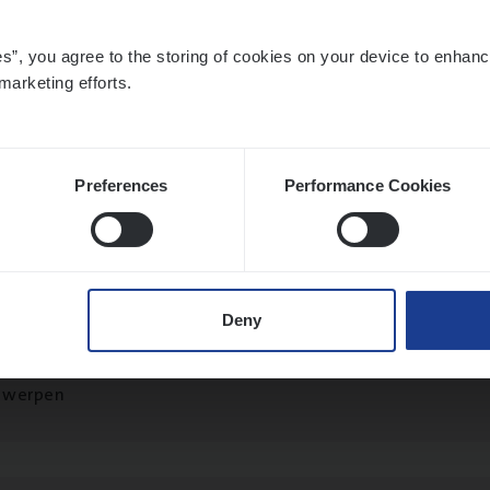
es”, you agree to the storing of cookies on your device to enhanc
marketing efforts.
­ran­ce Bro­ker
KMO
s Management
twerpen
Preferences
Performance Cookies
ran­ce Bro­ker Trans­port
&
Logistiek
Deny
s Management
twerpen