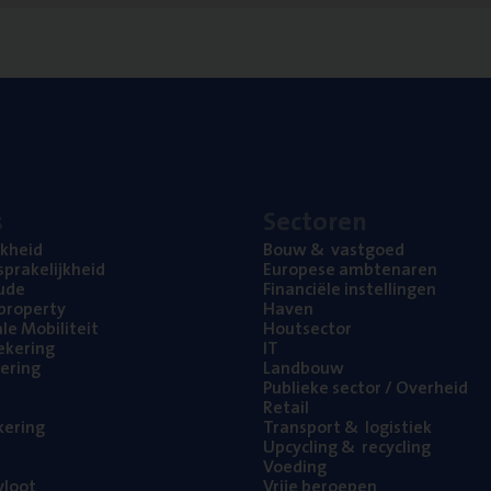
s
Sec­to­ren
jk­heid
Bouw
&
vastgoed
pra­ke­lijk­heid
Euro­pe­se ambtenaren
ude
Finan­ci­ë­le instellingen
l property
Haven
na­le Mobiliteit
Hout­sec­tor
e­ke­ring
IT
e­ring
Land­bouw
Publie­ke sec­tor / Overheid
Retail
ke­ring
Trans­port
&
logistiek
Upcy­cling
&
recycling
Voe­ding
loot
Vrije beroe­pen