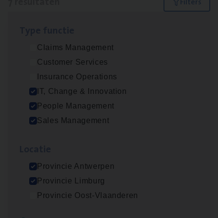
7 resultaten
Filters
Type func­tie
(Agi­le)
IT
Pro­ject Manager
Claims Management
IT, Change & Innovation
Customer Services
Antwerpen
Insurance Operations
IT, Change & Innovation
People Management
Busi­ness Mana­ger Mari­ne Cargo
Sales Management
People Management, Sales Management
Loca­tie
Antwerpen
Provincie Antwerpen
Provincie Limburg
Cor­po­ra­te Insu­ran­ce Bro­ker Property
Provincie Oost-Vlaanderen
Sales Management