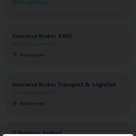
Wis alle filters
Antwerpen
Insu­ran­ce Bro­ker
KMO
Sales Management
Antwerpen
Insu­ran­ce Bro­ker Trans­port
&
Logistiek
Sales Management
Antwerpen
IT
Busi­ness Analyst