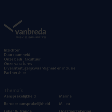
Inzich­ten
Duur­zaam­heid
Onze bedrijfs­cul­tuur
Onze vaca­tu­res
Diver­si­teit, gelijk­waar­dig­heid en inclusie
Part­ner­ships
The­ma’s
Aan­spra­ke­lijk­heid
Mari­ne
Beroeps­aan­spra­ke­lijk­heid
Mili­eu
Cyber
&
fraude
Oogst­ver­ze­ke­ring