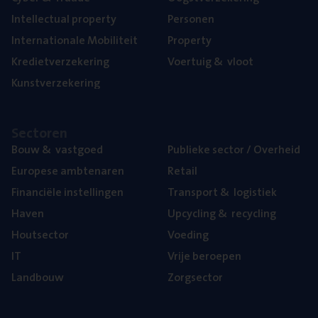
Intel­lec­tu­al property
Per­so­nen
Inter­na­ti­o­na­le Mobiliteit
Pro­per­ty
Kre­diet­ver­ze­ke­ring
Voer­tuig
&
vloot
Kunst­ver­ze­ke­ring
Sec­to­ren
Bouw
&
vastgoed
Publie­ke sec­tor / Overheid
Euro­pe­se ambtenaren
Retail
Finan­ci­ë­le instellingen
Trans­port
&
logistiek
Haven
Upcy­cling
&
recycling
Hout­sec­tor
Voe­ding
IT
Vrije beroe­pen
Land­bouw
Zorg­sec­tor