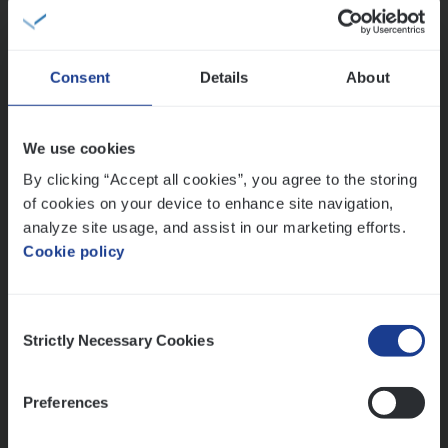
IT, Change & Innovation
Antwerpen
Consent
Details
About
Test Ana­lyst
We use cookies
IT, Change & Innovation
By clicking “Accept all cookies”, you agree to the storing
of cookies on your device to enhance site navigation,
Antwerpen
analyze site usage, and assist in our marketing efforts.
Cookie policy
Lees onze verhalen
Consent
Strictly Necessary Cookies
Selection
Meer dan collega’s: hoe Julie en Aurélie elkaar
versterken
Mathias houdt van diepgaande dossiers én droge
Preferences
humor