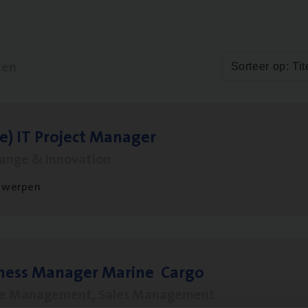
ten
Sorteer op: Tit
le)
IT
Pro­ject Manager
hange & Innovation
twerpen
­ness Mana­ger Mari­ne Cargo
le Management, Sales Management