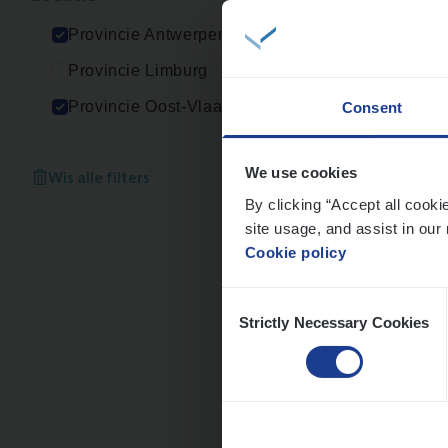
An
Provincie Antwerpen
Provincie Limburg
Provincie Oost-Vlaanderen
Consent
Cus­
Custo
Wis alle filters
We use cookies
By clicking “Accept all cooki
An
site usage, and assist in our 
Cookie policy
Consent
Strictly Necessary Cookies
Selection
IT
Bu
IT, C
An