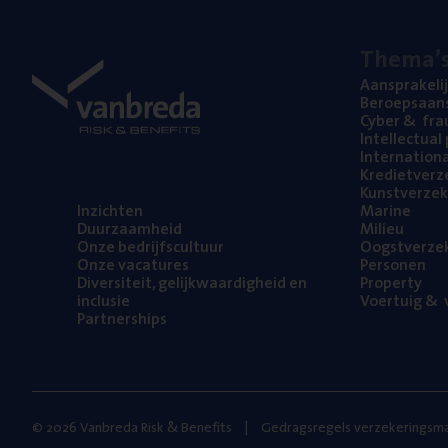
The­ma’
Aan­spra­ke­li
Beroeps­aan­s
Cyber
&
fra
Intel­lec­tu­a
Inter­na­ti­o­
Kre­diet­ver­z
Kunst­ver­ze­k
Inzich­ten
Mari­ne
Duur­zaam­heid
Mili­eu
Onze bedrijfs­cul­tuur
Oogst­ver­ze­
Onze vaca­tu­res
Per­so­nen
Diver­si­teit, gelijk­waar­dig­heid en
Pro­per­ty
inclusie
Voer­tuig
&
v
Part­ner­ships
© 2026 Vanbreda Risk & Benefits
Gedragsregels verzekeringsma