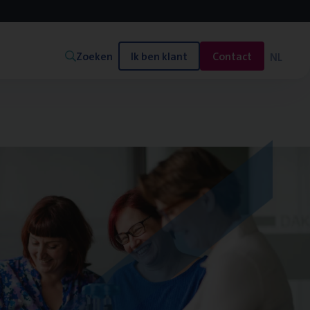
Zoeken
Ik ben klant
Contact
NL