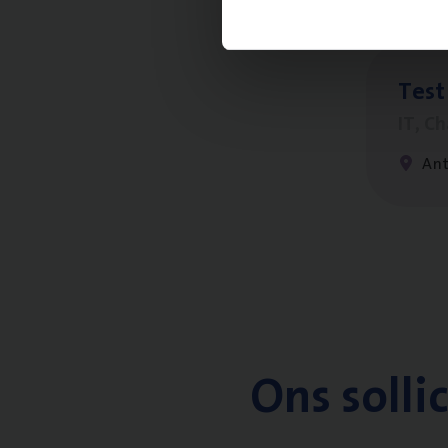
Test
IT, C
An
Ons solli