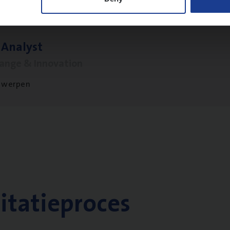
 Ana­lyst
hange & Innovation
twerpen
citatieproces