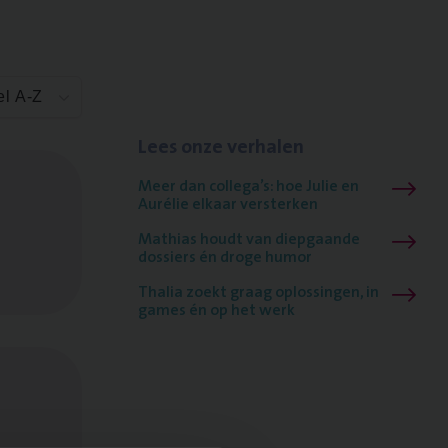
el A-Z
Lees onze verhalen
Meer dan collega’s: hoe Julie en
Aurélie elkaar versterken
Mathias houdt van diepgaande
dossiers én droge humor
Thalia zoekt graag oplossingen, in
games én op het werk