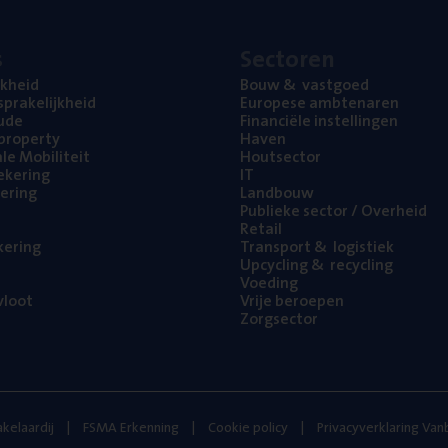
s
Sec­to­ren
jk­heid
Bouw
&
vastgoed
pra­ke­lijk­heid
Euro­pe­se ambtenaren
ude
Finan­ci­ë­le instellingen
l property
Haven
na­le Mobiliteit
Hout­sec­tor
e­ke­ring
IT
e­ring
Land­bouw
Publie­ke sec­tor / Overheid
Retail
ke­ring
Trans­port
&
logistiek
Upcy­cling
&
recycling
Voe­ding
loot
Vrije beroe­pen
Zorg­sec­tor
kelaardij
FSMA Erkenning
Cookie policy
Privacyverklaring Va