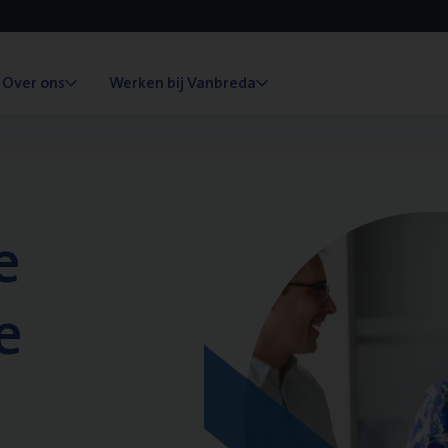
Over ons
Werken bij Vanbreda
e
e