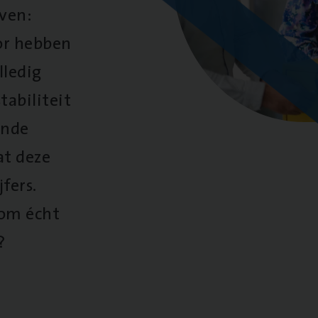
oven:
oor hebben
lledig
tabiliteit
ende
at deze
fers.
 om écht
?