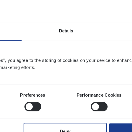
twerpen
Details
to­mer Care Expert Hospitalisatieverzekeri
mer Services
es”, you agree to the storing of cookies on your device to enhanc
twerpen
marketing efforts.
Preferences
Performance Cookies
si­ness Analyst
hange & Innovation
twerpen
Deny