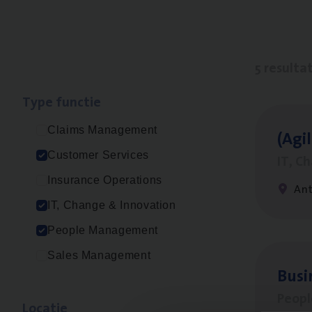
5 resulta
Type func­tie
Claims Management
(Agi­
Customer Services
IT, C
Insurance Operations
An
IT, Change & Innovation
People Management
Sales Management
Busi
Peop
Loca­tie