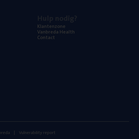
Hulp nodig?
Klan­ten­zo­ne
Van­b­re­da Health
Con­tact
nbreda
Vulnerability report