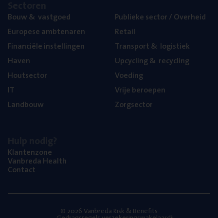
Sec­to­ren
Bouw
&
vastgoed
Publie­ke sec­tor / Overheid
Euro­pe­se ambtenaren
Retail
Finan­ci­ë­le instellingen
Trans­port
&
logistiek
Haven
Upcy­cling
&
recycling
Hout­sec­tor
Voe­ding
IT
Vrije beroe­pen
Land­bouw
Zorg­sec­tor
Hulp nodig?
Klan­ten­zo­ne
Van­b­re­da Health
Con­tact
© 2026 Vanbreda Risk & Benefits
Gedragsregels verzekeringsmakelaardij