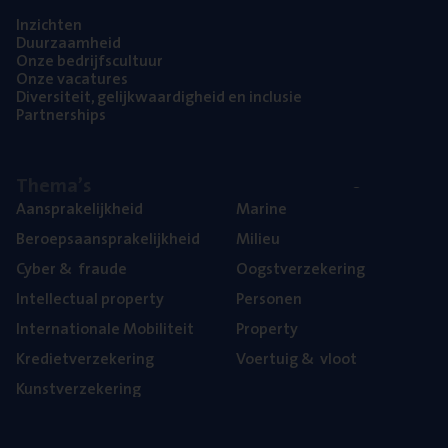
Inzich­ten
Duur­zaam­heid
Onze bedrijfs­cul­tuur
Onze vaca­tu­res
Diver­si­teit, gelijk­waar­dig­heid en inclusie
Part­ner­ships
The­ma’s
Aan­spra­ke­lijk­heid
Mari­ne
Beroeps­aan­spra­ke­lijk­heid
Mili­eu
Cyber
&
fraude
Oogst­ver­ze­ke­ring
Intel­lec­tu­al property
Per­so­nen
Inter­na­ti­o­na­le Mobiliteit
Pro­per­ty
Kre­diet­ver­ze­ke­ring
Voer­tuig
&
vloot
Kunst­ver­ze­ke­ring