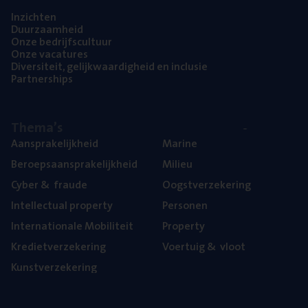
Inzich­ten
Duur­zaam­heid
Onze bedrijfs­cul­tuur
Onze vaca­tu­res
Diver­si­teit, gelijk­waar­dig­heid en inclusie
Part­ner­ships
The­ma’s
Aan­spra­ke­lijk­heid
Mari­ne
Beroeps­aan­spra­ke­lijk­heid
Mili­eu
Cyber
&
fraude
Oogst­ver­ze­ke­ring
Intel­lec­tu­al property
Per­so­nen
Inter­na­ti­o­na­le Mobiliteit
Pro­per­ty
Kre­diet­ver­ze­ke­ring
Voer­tuig
&
vloot
Kunst­ver­ze­ke­ring