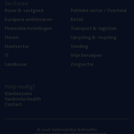
Sec­to­ren
Bouw
&
vastgoed
Publie­ke sec­tor / Overheid
Euro­pe­se ambtenaren
Retail
Finan­ci­ë­le instellingen
Trans­port
&
logistiek
Haven
Upcy­cling
&
recycling
Hout­sec­tor
Voe­ding
IT
Vrije beroe­pen
Land­bouw
Zorg­sec­tor
Hulp nodig?
Klan­ten­zo­ne
Van­b­re­da Health
Con­tact
© 2026 Vanbreda Risk & Benefits
Gedragsregels verzekeringsmakelaardij