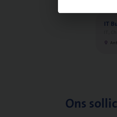
IT
Bu
IT, C
An
Ons solli