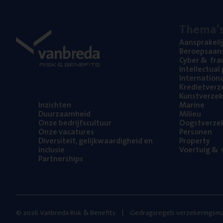
The­ma’
Aan­spra­ke­li
Beroeps­aan­s
Cyber
&
fra
Intel­lec­tu­a
Inter­na­ti­o­
Kre­diet­ver­z
Kunst­ver­ze­k
Inzich­ten
Mari­ne
Duur­zaam­heid
Mili­eu
Onze bedrijfs­cul­tuur
Oogst­ver­ze­
Onze vaca­tu­res
Per­so­nen
Diver­si­teit, gelijk­waar­dig­heid en
Pro­per­ty
inclusie
Voer­tuig
&
v
Part­ner­ships
© 2026 Vanbreda Risk & Benefits
Gedragsregels verzekeringsma