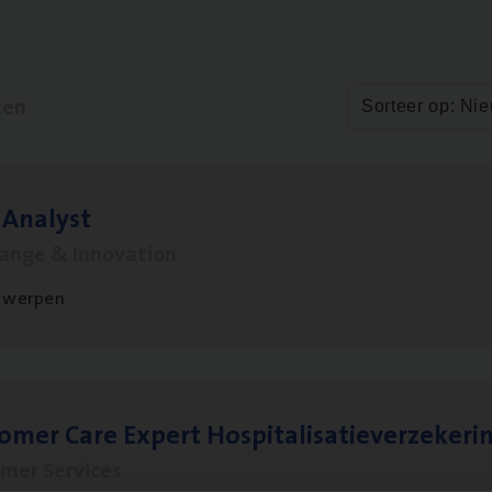
ten
Sorteer op: Ni
 Ana­lyst
hange & Innovation
twerpen
to­mer Care Expert Hospitalisatieverzekeri
mer Services