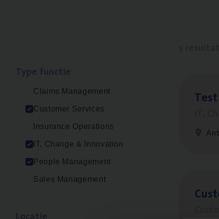
5 resulta
Type func­tie
Claims Management
Test
Customer Services
IT, C
Insurance Operations
An
IT, Change & Innovation
People Management
Sales Management
Cus­
Custo
Loca­tie