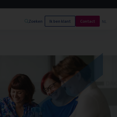
Zoeken
Ik ben klant
Contact
NL