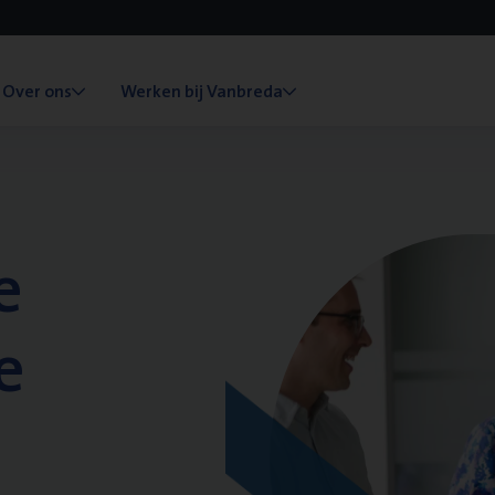
Over ons
Werken bij Vanbreda
e
e