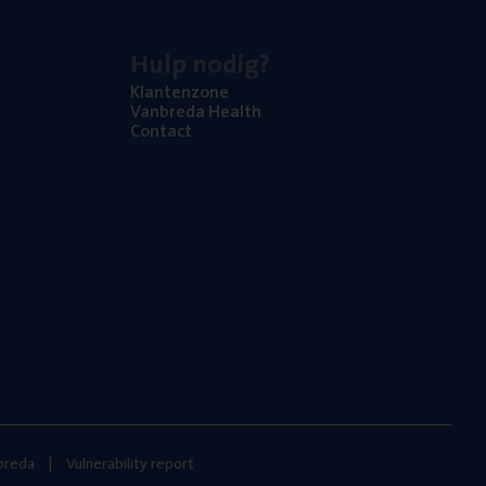
Hulp nodig?
Klan­ten­zo­ne
Van­b­re­da Health
Con­tact
nbreda
Vulnerability report