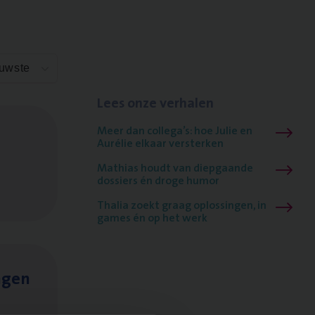
euwste
Lees onze verhalen
Meer dan collega’s: hoe Julie en
Aurélie elkaar versterken
Mathias houdt van diepgaande
dossiers én droge humor
Thalia zoekt graag oplossingen, in
games én op het werk
ngen