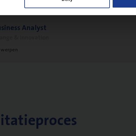
si­ness Analyst
hange & Innovation
twerpen
citatieproces