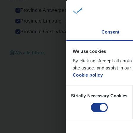
An
Provincie Antwerpen
Provincie Limburg
Provincie Oost-Vlaanderen
Consent
Busi
Peop
Wis alle filters
We use cookies
By clicking “Accept all cooki
An
site usage, and assist in our 
Cookie policy
Consent
Strictly Necessary Cookies
Selection
(Agi­
IT, C
An