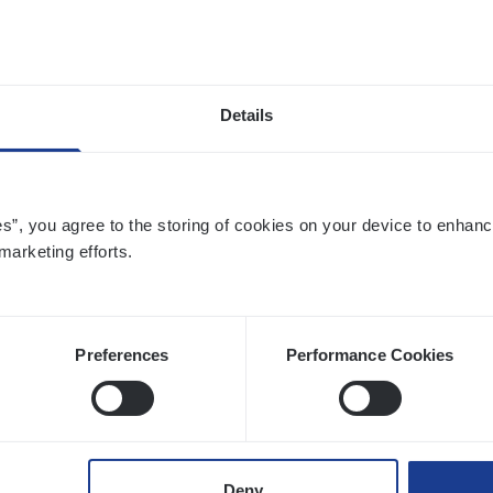
twerpen
Details
­ness Mana­ger Mari­ne Cargo
le Management, Sales Management
es”, you agree to the storing of cookies on your device to enhanc
twerpen
marketing efforts.
Preferences
Performance Cookies
le)
IT
Pro­ject Manager
hange & Innovation
twerpen
Deny