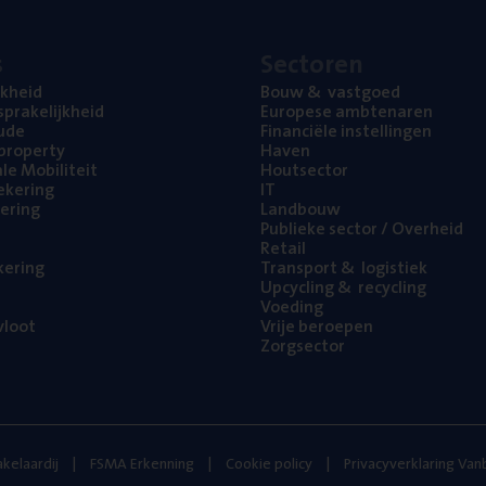
s
Sec­to­ren
jk­heid
Bouw
&
vastgoed
pra­ke­lijk­heid
Euro­pe­se ambtenaren
ude
Finan­ci­ë­le instellingen
l property
Haven
na­le Mobiliteit
Hout­sec­tor
e­ke­ring
IT
e­ring
Land­bouw
Publie­ke sec­tor / Overheid
Retail
ke­ring
Trans­port
&
logistiek
Upcy­cling
&
recycling
Voe­ding
loot
Vrije beroe­pen
Zorg­sec­tor
kelaardij
FSMA Erkenning
Cookie policy
Privacyverklaring Va