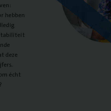
oven:
oor hebben
lledig
tabiliteit
ende
at deze
fers.
 om écht
?