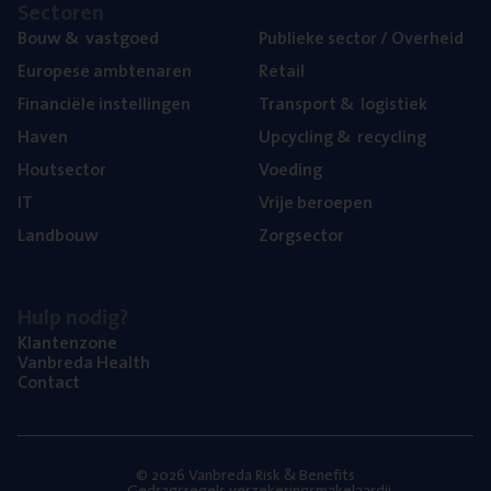
Sec­to­ren
Bouw
&
vastgoed
Publie­ke sec­tor / Overheid
Euro­pe­se ambtenaren
Retail
Finan­ci­ë­le instellingen
Trans­port
&
logistiek
Haven
Upcy­cling
&
recycling
Hout­sec­tor
Voe­ding
IT
Vrije beroe­pen
Land­bouw
Zorg­sec­tor
Hulp nodig?
Klan­ten­zo­ne
Van­b­re­da Health
Con­tact
© 2026 Vanbreda Risk & Benefits
Gedragsregels verzekeringsmakelaardij