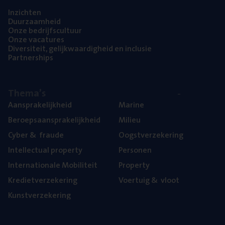
Inzich­ten
Duur­zaam­heid
Onze bedrijfs­cul­tuur
Onze vaca­tu­res
Diver­si­teit, gelijk­waar­dig­heid en inclusie
Part­ner­ships
The­ma’s
Aan­spra­ke­lijk­heid
Mari­ne
Beroeps­aan­spra­ke­lijk­heid
Mili­eu
Cyber
&
fraude
Oogst­ver­ze­ke­ring
Intel­lec­tu­al property
Per­so­nen
Inter­na­ti­o­na­le Mobiliteit
Pro­per­ty
Kre­diet­ver­ze­ke­ring
Voer­tuig
&
vloot
Kunst­ver­ze­ke­ring