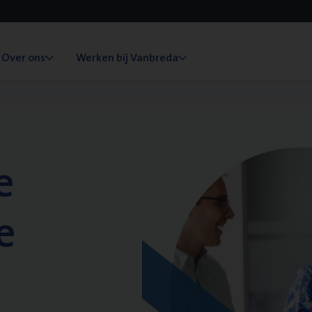
Over ons
Werken bij Vanbreda
e
e