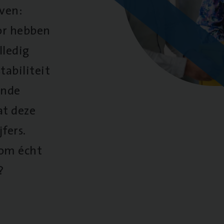
oven:
oor hebben
lledig
tabiliteit
ende
at deze
fers.
 om écht
?