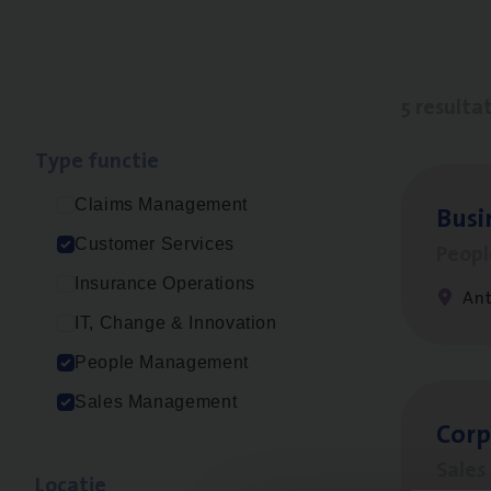
5 resulta
Type func­tie
Claims Management
Busi
Customer Services
Peop
Insurance Operations
An
IT, Change & Innovation
People Management
Sales Management
Cor­p
Sale
Loca­tie