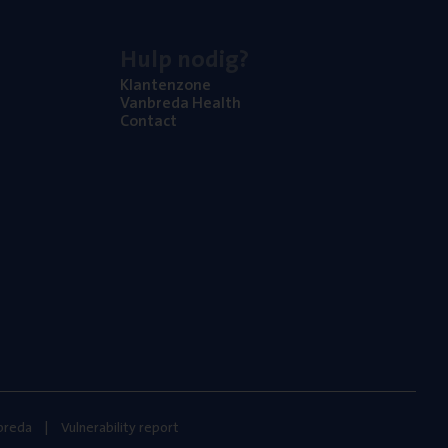
Hulp nodig?
Klan­ten­zo­ne
Van­b­re­da Health
Con­tact
nbreda
Vulnerability report