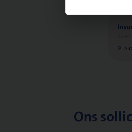
Insu­
Sale
An
Ons solli