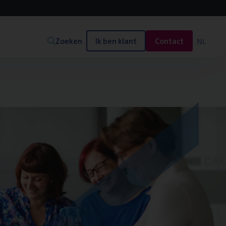
Zoeken
Ik ben klant
Contact
NL