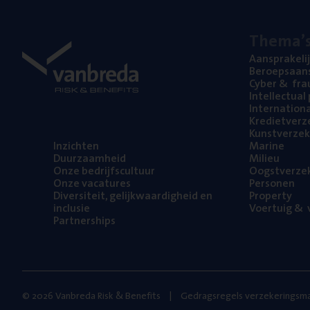
The­ma’
Aan­spra­ke­li
Beroeps­aan­s
Cyber
&
fra
Intel­lec­tu­a
Inter­na­ti­o­
Kre­diet­ver­z
Kunst­ver­ze­k
Inzich­ten
Mari­ne
Duur­zaam­heid
Mili­eu
Onze bedrijfs­cul­tuur
Oogst­ver­ze­
Onze vaca­tu­res
Per­so­nen
Diver­si­teit, gelijk­waar­dig­heid en
Pro­per­ty
inclusie
Voer­tuig
&
v
Part­ner­ships
© 2026 Vanbreda Risk & Benefits
Gedragsregels verzekeringsma