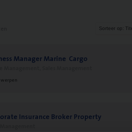
ten
Sorteer op: Tit
­ness Mana­ger Mari­ne Cargo
le Management, Sales Management
twerpen
o­ra­te Insu­ran­ce Bro­ker Property
s Management