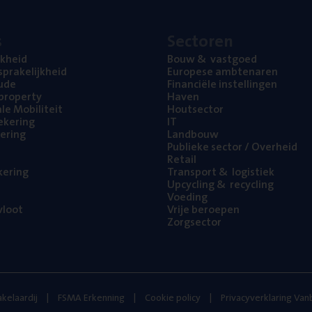
s
Sec­to­ren
jk­heid
Bouw
&
vastgoed
pra­ke­lijk­heid
Euro­pe­se ambtenaren
ude
Finan­ci­ë­le instellingen
l property
Haven
na­le Mobiliteit
Hout­sec­tor
e­ke­ring
IT
e­ring
Land­bouw
Publie­ke sec­tor / Overheid
Retail
ke­ring
Trans­port
&
logistiek
Upcy­cling
&
recycling
Voe­ding
loot
Vrije beroe­pen
Zorg­sec­tor
kelaardij
FSMA Erkenning
Cookie policy
Privacyverklaring Va