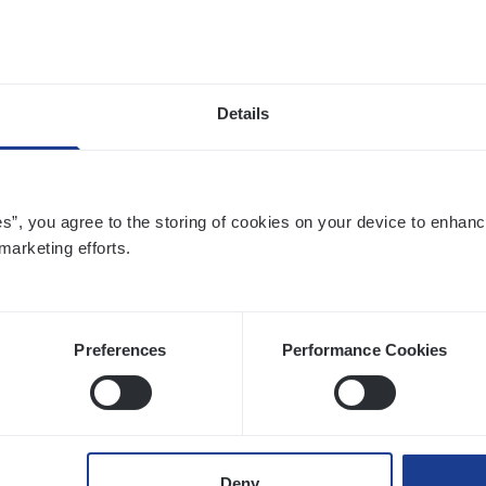
twerpen
Details
to­mer Care Expert Hospitalisatieverzekeri
mer Services
es”, you agree to the storing of cookies on your device to enhanc
twerpen
marketing efforts.
Preferences
Performance Cookies
­ran­ce Bro­ker
KMO
s Management
twerpen
Deny