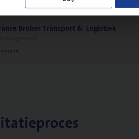
ran­ce Bro­ker Trans­port
&
Logistiek
s Management
twerpen
citatieproces