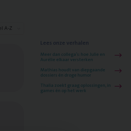
el A-Z
Lees onze verhalen
Meer dan collega’s: hoe Julie en
Aurélie elkaar versterken
Mathias houdt van diepgaande
dossiers én droge humor
Thalia zoekt graag oplossingen, in
games én op het werk