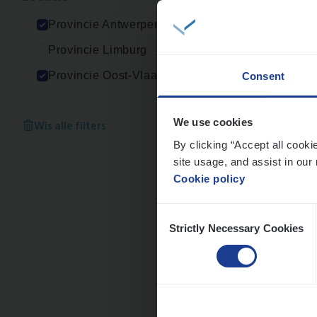
An
Provincie Antwerpen
Provincie Limburg
Provincie Oost-Vlaanderen
Consent
Cus­
Custo
Wis alle filters
We use cookies
By clicking “Accept all cooki
An
site usage, and assist in our 
Cookie policy
Consent
Strictly Necessary Cookies
Selection
Insu
Sale
An