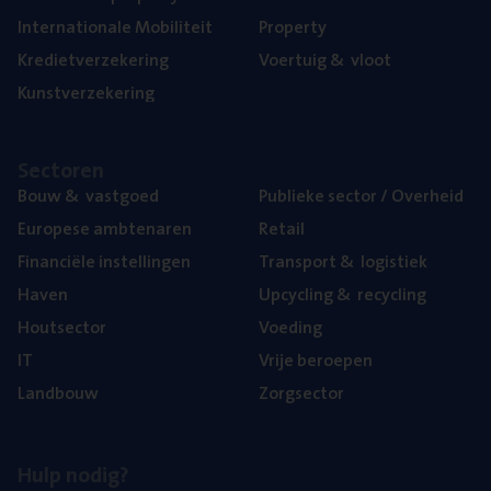
Inter­na­ti­o­na­le Mobiliteit
Pro­per­ty
Kre­diet­ver­ze­ke­ring
Voer­tuig
&
vloot
Kunst­ver­ze­ke­ring
Sec­to­ren
Bouw
&
vastgoed
Publie­ke sec­tor / Overheid
Euro­pe­se ambtenaren
Retail
Finan­ci­ë­le instellingen
Trans­port
&
logistiek
Haven
Upcy­cling
&
recycling
Hout­sec­tor
Voe­ding
IT
Vrije beroe­pen
Land­bouw
Zorg­sec­tor
Hulp nodig?