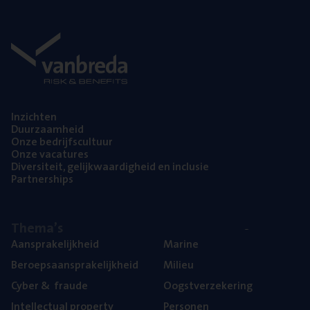
Inzich­ten
Duur­zaam­heid
Onze bedrijfs­cul­tuur
Onze vaca­tu­res
Diver­si­teit, gelijk­waar­dig­heid en inclusie
Part­ner­ships
The­ma’s
Aan­spra­ke­lijk­heid
Mari­ne
Beroeps­aan­spra­ke­lijk­heid
Mili­eu
Cyber
&
fraude
Oogst­ver­ze­ke­ring
Intel­lec­tu­al property
Per­so­nen