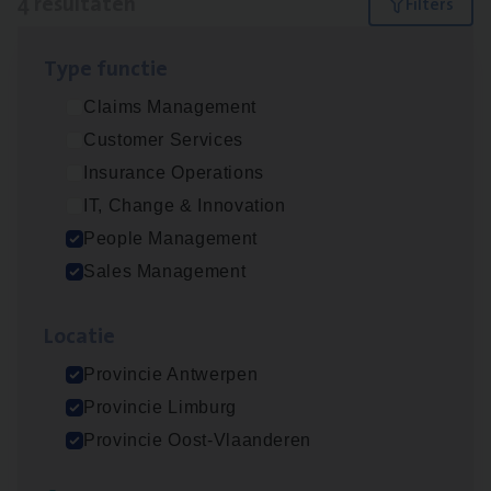
4 resultaten
Filters
Type func­tie
Busi­ness Mana­ger Mari­ne Cargo
Claims Management
People Management, Sales Management
Customer Services
Antwerpen
Insurance Operations
IT, Change & Innovation
People Management
Cor­po­ra­te Insu­ran­ce Bro­ker Property
Sales Management
Sales Management
Loca­tie
Antwerpen
Provincie Antwerpen
Provincie Limburg
Insu­ran­ce Bro­ker
KMO
Provincie Oost-Vlaanderen
Sales Management