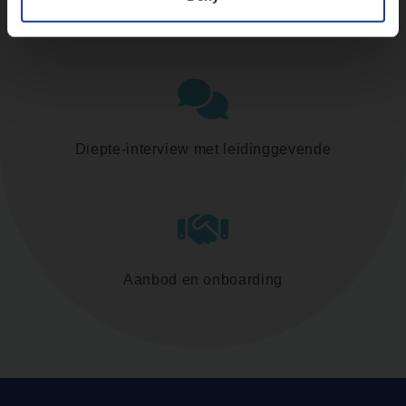
Assessment
Diepte-interview met leidinggevende
Aanbod en onboarding