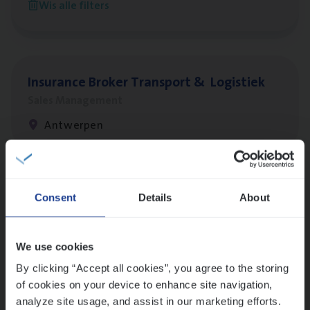
Wis alle filters
Antwerpen
Insu­ran­ce Bro­ker Trans­port
&
Logistiek
Sales Management
Antwerpen
Lees onze verhalen
Consent
Details
About
Meer dan collega’s: hoe Julie en Aurélie elkaar
versterken
We use cookies
Mathias houdt van diepgaande dossiers én droge
humor
By clicking “Accept all cookies”, you agree to the storing
of cookies on your device to enhance site navigation,
Thalia zoekt graag oplossingen, in games én op het
analyze site usage, and assist in our marketing efforts.
werk