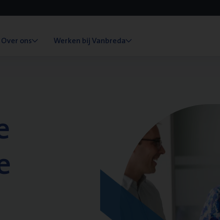
Over ons
Werken bij Vanbreda
e
e