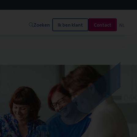
Zoeken
Ik ben klant
Contact
NL