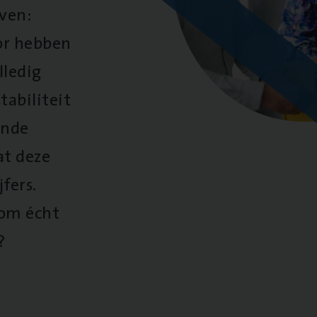
oven:
oor hebben
lledig
tabiliteit
ende
at deze
fers.
 om écht
?