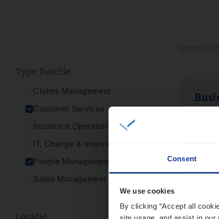
2 resulta
Type func­tie
Claims Management
Busi
Customer Services
Peop
Insurance Operations
An
IT, Change & Innovation
Consent
People Management
Sales Management
Cus­
We use cookies
Custo
By clicking “Accept all cooki
Loca­tie
site usage, and assist in our 