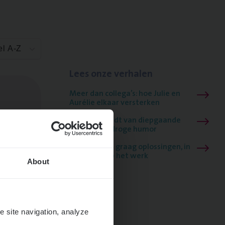
el A-Z
Lees onze verhalen
Meer dan collega’s: hoe Julie en
Aurélie elkaar versterken
Mathias houdt van diepgaande
dossiers én droge humor
Thalia zoekt graag oplossingen, in
games én op het werk
About
ngen
e site navigation, analyze