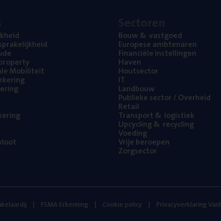
s
Sec­to­ren
jk­heid
Bouw
&
vastgoed
pra­ke­lijk­heid
Euro­pe­se ambtenaren
ude
Finan­ci­ë­le instellingen
l property
Haven
na­le Mobiliteit
Hout­sec­tor
e­ke­ring
IT
e­ring
Land­bouw
Publie­ke sec­tor / Overheid
Retail
ke­ring
Trans­port
&
logistiek
Upcy­cling
&
recycling
Voe­ding
loot
Vrije beroe­pen
Zorg­sec­tor
kelaardij
FSMA Erkenning
Cookie policy
Privacyverklaring Va