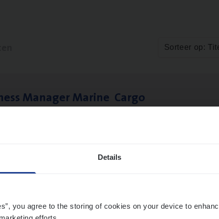
ten
Sorteer op: Tit
­ness Mana­ger Mari­ne Cargo
le Management, Sales Management
twerpen
Details
to­mer Care Expert Hospitalisatieverzekeri
mer Services
es”, you agree to the storing of cookies on your device to enhanc
marketing efforts.