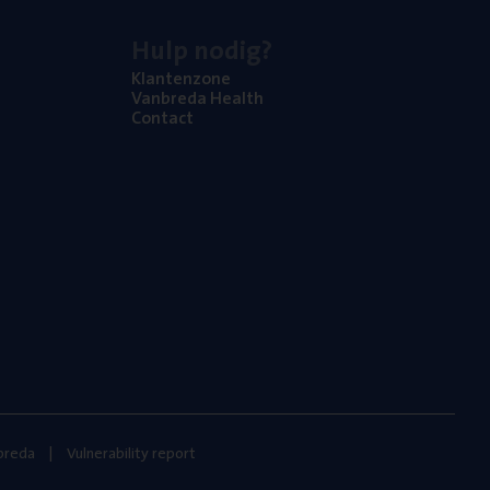
Hulp nodig?
Klan­ten­zo­ne
Van­b­re­da Health
Con­tact
nbreda
Vulnerability report