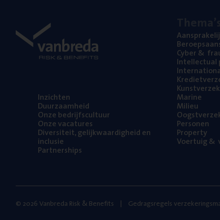
The­ma’
Aan­spra­ke­li
Beroeps­aan­s
Cyber
&
fra
Intel­lec­tu­a
Inter­na­ti­o­
Kre­diet­ver­z
Kunst­ver­ze­k
Inzich­ten
Mari­ne
Duur­zaam­heid
Mili­eu
Onze bedrijfs­cul­tuur
Oogst­ver­ze­
Onze vaca­tu­res
Per­so­nen
Diver­si­teit, gelijk­waar­dig­heid en
Pro­per­ty
inclusie
Voer­tuig
&
v
Part­ner­ships
© 2026 Vanbreda Risk & Benefits
Gedragsregels verzekeringsma