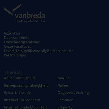
Inzich­ten
Duur­zaam­heid
Onze bedrijfs­cul­tuur
Onze vaca­tu­res
Diver­si­teit, gelijk­waar­dig­heid en inclusie
Part­ner­ships
The­ma’s
Aan­spra­ke­lijk­heid
Mari­ne
Beroeps­aan­spra­ke­lijk­heid
Mili­eu
Cyber
&
fraude
Oogst­ver­ze­ke­ring
Intel­lec­tu­al property
Per­so­nen
Inter­na­ti­o­na­le Mobiliteit
Pro­per­ty