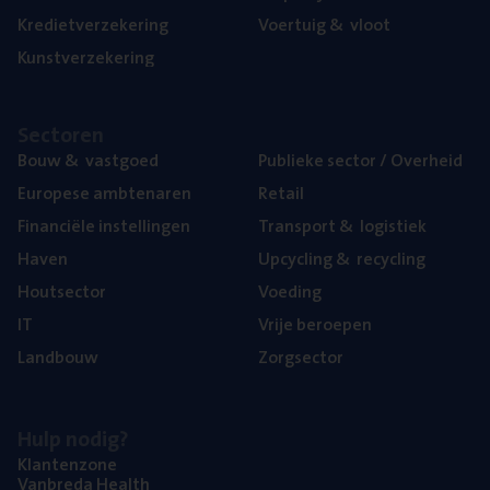
Kre­diet­ver­ze­ke­ring
Voer­tuig
&
vloot
Kunst­ver­ze­ke­ring
Sec­to­ren
Bouw
&
vastgoed
Publie­ke sec­tor / Overheid
Euro­pe­se ambtenaren
Retail
Finan­ci­ë­le instellingen
Trans­port
&
logistiek
Haven
Upcy­cling
&
recycling
Hout­sec­tor
Voe­ding
IT
Vrije beroe­pen
Land­bouw
Zorg­sec­tor
Hulp nodig?
Klan­ten­zo­ne
Van­b­re­da Health