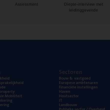
Assessment
Diepte-interview met
leidinggevende
s
Sec­to­ren
jk­heid
Bouw
&
vastgoed
pra­ke­lijk­heid
Euro­pe­se ambtenaren
ude
Finan­ci­ë­le instellingen
l property
Haven
na­le Mobiliteit
Hout­sec­tor
e­ke­ring
IT
e­ring
Land­bouw
Publie­ke sec­tor / Overheid