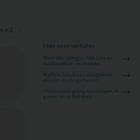
el A-Z
Lees onze verhalen
Meer dan collega’s: hoe Julie en
Aurélie elkaar versterken
Mathias houdt van diepgaande
dossiers én droge humor
Thalia zoekt graag oplossingen, in
games én op het werk