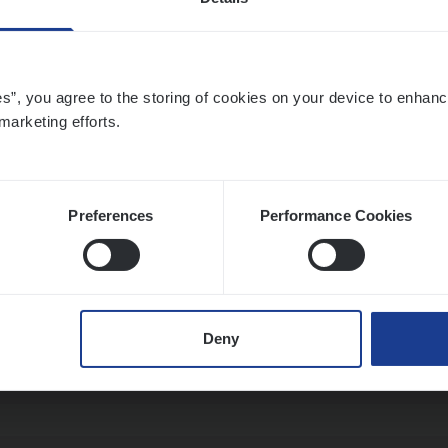
to­mer Care Expert Hospitalisatieverzekeri
es”, you agree to the storing of cookies on your device to enhanc
mer Services
marketing efforts.
twerpen
Preferences
Performance Cookies
­ran­ce Bro­ker
KMO
s Management
Deny
twerpen