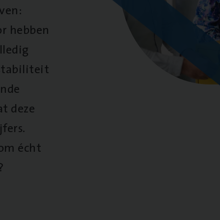
oven:
oor hebben
lledig
tabiliteit
ende
at deze
fers.
 om écht
?