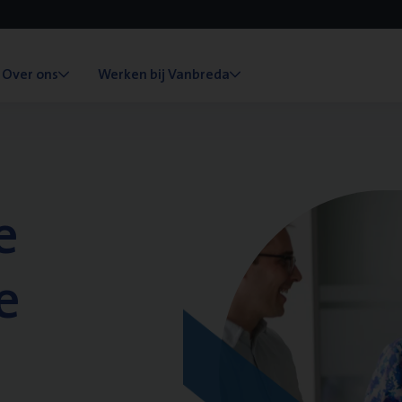
Over ons
Werken bij Vanbreda
e
e