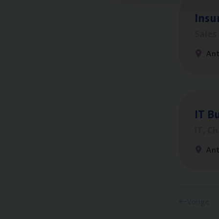
Insu­
Sale
An
IT
Bu
IT, C
An
Vorige