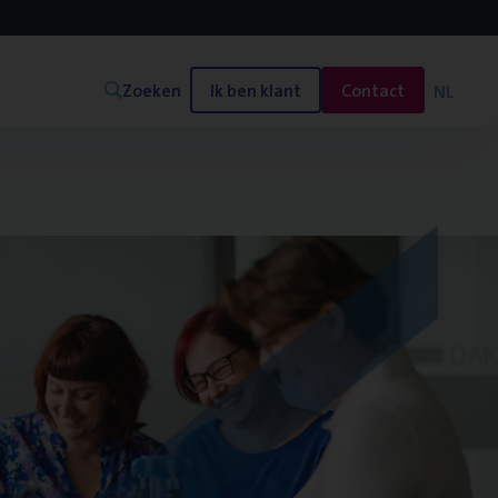
Zoeken
Ik ben klant
Contact
NL