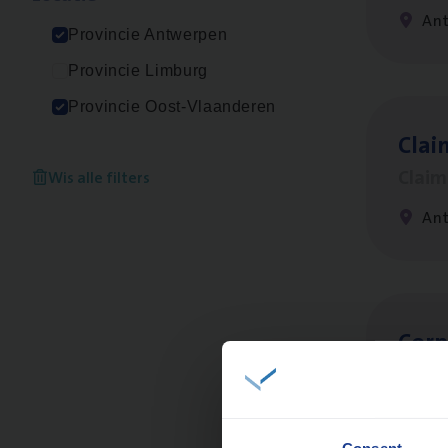
An
Provincie Antwerpen
Provincie Limburg
Provincie Oost-Vlaanderen
Clai
Clai
Wis alle filters
An
Cor­p
Sale
An