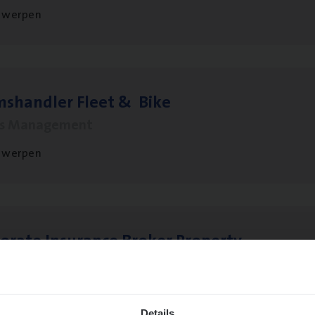
twerpen
ms­hand­ler Fleet
&
Bike
ms Management
twerpen
o­ra­te Insu­ran­ce Bro­ker Property
s Management
twerpen
Details