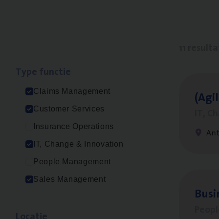
11 result
Type func­tie
Claims Management
(Agi­
Customer Services
IT, C
Insurance Operations
An
IT, Change & Innovation
People Management
Sales Management
Busi
Peop
Loca­tie