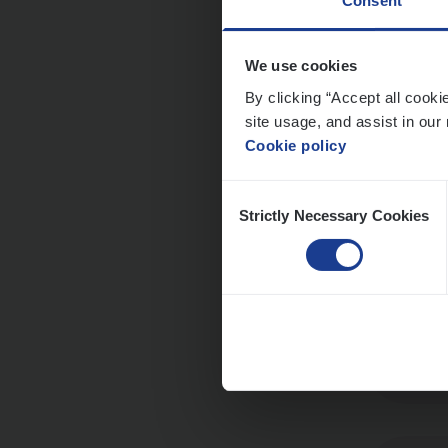
Consent
We use cookies
Cus­
By clicking “Accept all cooki
Custo
site usage, and assist in our 
Cookie policy
An
Consent
Strictly Necessary Cookies
Selection
Insu
Sale
An