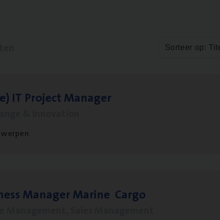
aten
Sorteer op: Tit
le)
IT
Pro­ject Manager
hange & Innovation
twerpen
­ness Mana­ger Mari­ne Cargo
le Management, Sales Management