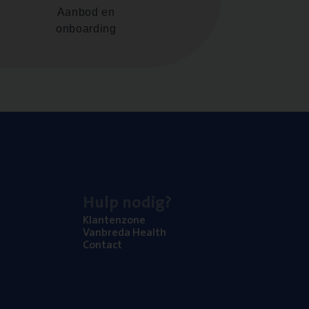
Aanbod en
onboarding
Hulp nodig?
Klan­ten­zo­ne
Van­b­re­da Health
Con­tact