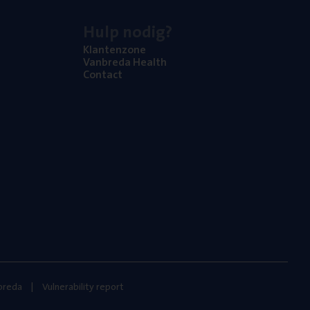
Hulp nodig?
Klan­ten­zo­ne
Van­b­re­da Health
Con­tact
nbreda
Vulnerability report