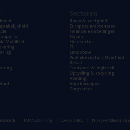
s
Sec­to­ren
jk­heid
Bouw
&
vastgoed
pra­ke­lijk­heid
Euro­pe­se ambtenaren
ude
Finan­ci­ë­le instellingen
l property
Haven
na­le Mobiliteit
Hout­sec­tor
e­ke­ring
IT
e­ring
Land­bouw
Publie­ke sec­tor / Overheid
Retail
ke­ring
Trans­port
&
logistiek
Upcy­cling
&
recycling
Voe­ding
loot
Vrije beroe­pen
Zorg­sec­tor
kelaardij
FSMA Erkenning
Cookie policy
Privacyverklaring Va