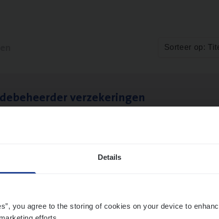
ten
Sorteer op: Tit
­de­be­heer­der verzekeringen
ms Management
t-Niklaas/Temse
Details
es”, you agree to the storing of cookies on your device to enhanc
marketing efforts.