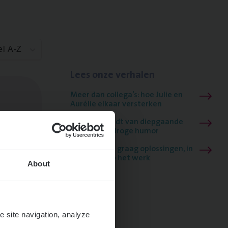
el A-Z
Lees onze verhalen
Meer dan collega’s: hoe Julie en
Aurélie elkaar versterken
Mathias houdt van diepgaande
dossiers én droge humor
Thalia zoekt graag oplossingen, in
games én op het werk
About
e site navigation, analyze