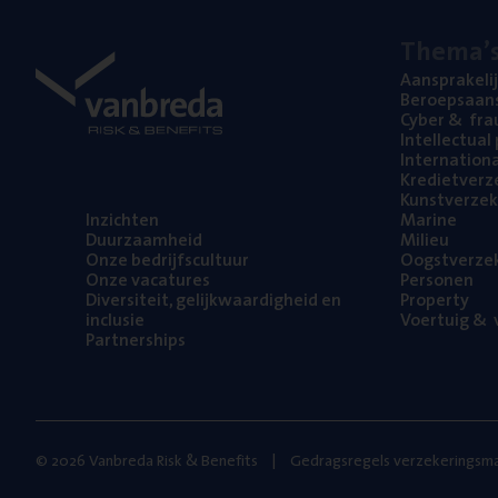
The­ma’
Aan­spra­ke­li
Beroeps­aan­s
Cyber
&
fra
Intel­lec­tu­a
Inter­na­ti­o­
Kre­diet­ver­z
Kunst­ver­ze­k
Inzich­ten
Mari­ne
Duur­zaam­heid
Mili­eu
Onze bedrijfs­cul­tuur
Oogst­ver­ze­
Onze vaca­tu­res
Per­so­nen
Diver­si­teit, gelijk­waar­dig­heid en
Pro­per­ty
inclusie
Voer­tuig
&
v
Part­ner­ships
© 2026 Vanbreda Risk & Benefits
Gedragsregels verzekeringsma