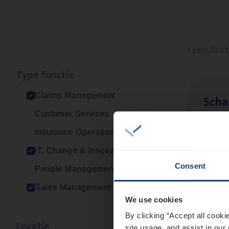
1 resulta
Type func­tie
Claims Management
Scha
Customer Services
Clai
Insurance Operations
Sin
IT, Change & Innovation
Consent
People Management
Sales Management
We use cookies
By clicking “Accept all cooki
Loca­tie
site usage, and assist in our 