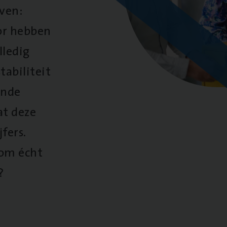
oven:
oor hebben
lledig
tabiliteit
ende
at deze
fers.
 om écht
?