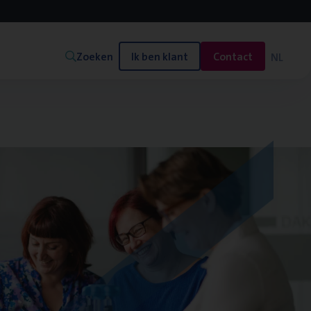
Zoeken
Ik ben klant
Contact
NL