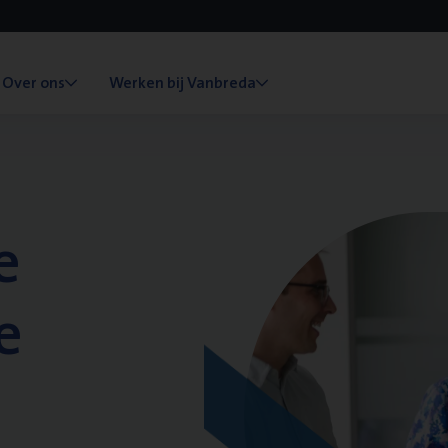
Over ons
Werken bij Vanbreda
e
e