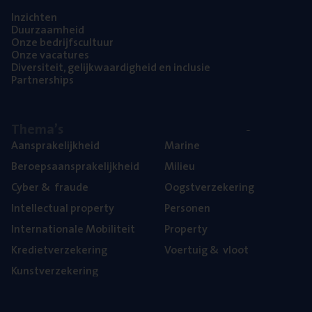
Inzich­ten
Duur­zaam­heid
Onze bedrijfs­cul­tuur
Onze vaca­tu­res
Diver­si­teit, gelijk­waar­dig­heid en inclusie
Part­ner­ships
The­ma’s
Aan­spra­ke­lijk­heid
Mari­ne
Beroeps­aan­spra­ke­lijk­heid
Mili­eu
Cyber
&
fraude
Oogst­ver­ze­ke­ring
Intel­lec­tu­al property
Per­so­nen
Inter­na­ti­o­na­le Mobiliteit
Pro­per­ty
Kre­diet­ver­ze­ke­ring
Voer­tuig
&
vloot
Kunst­ver­ze­ke­ring