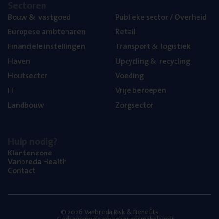
Sec­to­ren
Bouw
&
vastgoed
Publie­ke sec­tor / Overheid
Euro­pe­se ambtenaren
Retail
Finan­ci­ë­le instellingen
Trans­port
&
logistiek
Haven
Upcy­cling
&
recycling
Hout­sec­tor
Voe­ding
IT
Vrije beroe­pen
Land­bouw
Zorg­sec­tor
Hulp nodig?
Klan­ten­zo­ne
Van­b­re­da Health
Con­tact
© 2026 Vanbreda Risk & Benefits
Gedragsregels verzekeringsmakelaardij