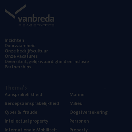
Inzich­ten
Duur­zaam­heid
Onze bedrijfs­cul­tuur
Onze vaca­tu­res
Diver­si­teit, gelijk­waar­dig­heid en inclusie
Part­ner­ships
The­ma’s
Aan­spra­ke­lijk­heid
Mari­ne
Beroeps­aan­spra­ke­lijk­heid
Mili­eu
Cyber
&
fraude
Oogst­ver­ze­ke­ring
Intel­lec­tu­al property
Per­so­nen
Inter­na­ti­o­na­le Mobiliteit
Pro­per­ty