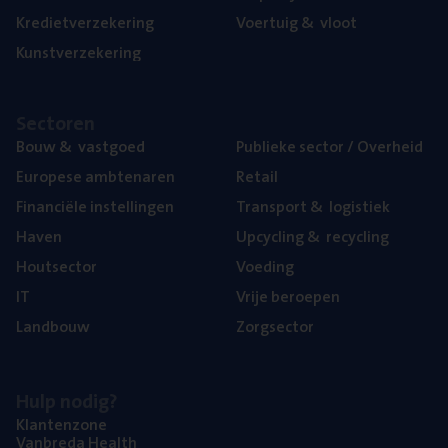
Kre­diet­ver­ze­ke­ring
Voer­tuig
&
vloot
Kunst­ver­ze­ke­ring
Sec­to­ren
Bouw
&
vastgoed
Publie­ke sec­tor / Overheid
Euro­pe­se ambtenaren
Retail
Finan­ci­ë­le instellingen
Trans­port
&
logistiek
Haven
Upcy­cling
&
recycling
Hout­sec­tor
Voe­ding
IT
Vrije beroe­pen
Land­bouw
Zorg­sec­tor
Hulp nodig?
Klan­ten­zo­ne
Van­b­re­da Health