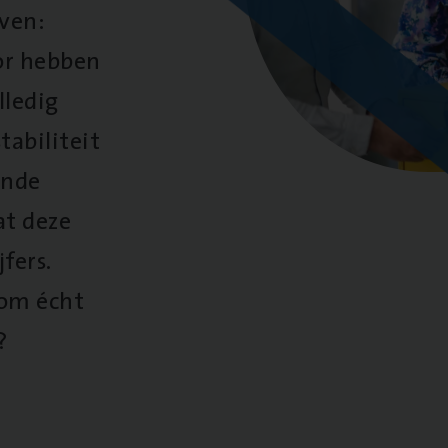
oven:
oor hebben
lledig
tabiliteit
ende
at deze
fers.
 om écht
?