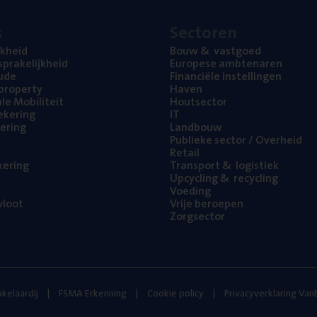
s
Sec­to­ren
jk­heid
Bouw
&
vastgoed
pra­ke­lijk­heid
Euro­pe­se ambtenaren
ude
Finan­ci­ë­le instellingen
l property
Haven
na­le Mobiliteit
Hout­sec­tor
e­ke­ring
IT
e­ring
Land­bouw
Publie­ke sec­tor / Overheid
Retail
ke­ring
Trans­port
&
logistiek
Upcy­cling
&
recycling
Voe­ding
loot
Vrije beroe­pen
Zorg­sec­tor
kelaardij
FSMA Erkenning
Cookie policy
Privacyverklaring Va