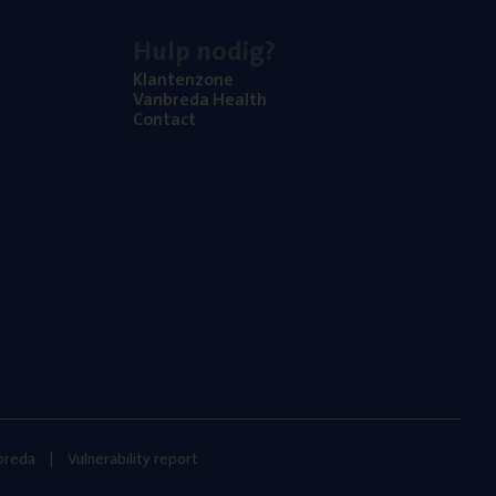
Hulp nodig?
Klan­ten­zo­ne
Van­b­re­da Health
Con­tact
nbreda
Vulnerability report