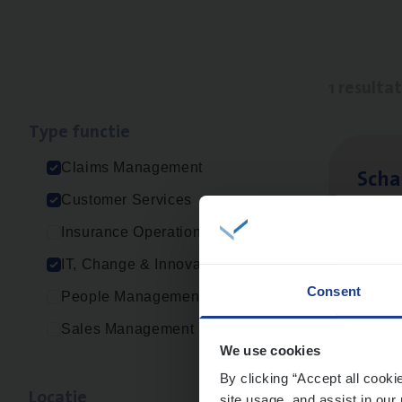
1 resulta
Type func­tie
Claims Management
Scha
Customer Services
Clai
Insurance Operations
Sin
IT, Change & Innovation
Consent
People Management
Sales Management
We use cookies
By clicking “Accept all cooki
Loca­tie
site usage, and assist in our 