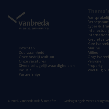
The­ma’
Aan­spra­ke­li
Beroeps­aan­s
Cyber
&
fra
Intel­lec­tu­a
Inter­na­ti­o­
Kre­diet­ver­z
Kunst­ver­ze­k
Inzich­ten
Mari­ne
Duur­zaam­heid
Mili­eu
Onze bedrijfs­cul­tuur
Oogst­ver­ze­
Onze vaca­tu­res
Per­so­nen
Diver­si­teit, gelijk­waar­dig­heid en
Pro­per­ty
inclusie
Voer­tuig
&
v
Part­ner­ships
© 2026 Vanbreda Risk & Benefits
Gedragsregels verzekeringsma