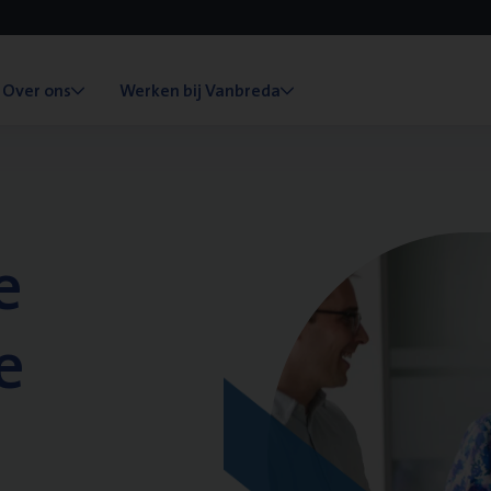
Over ons
Werken bij Vanbreda
e
e