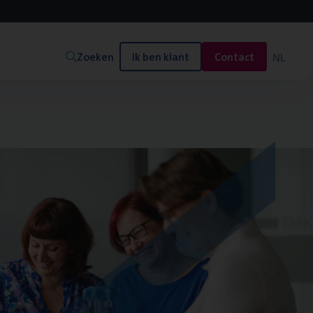
Zoeken
Ik ben klant
Contact
NL