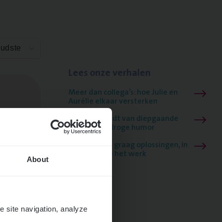
Oudste
Lees onze verhalen
Meer dan collega’s: hoe Julie en
Aurélie elkaar versterken
Mathias houdt van diepgaande
dossiers én droge humor
Thalia zoekt graag oplossingen, in
games én op het werk
About
e site navigation, analyze