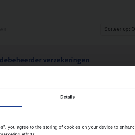
ten
Sorteer op: 
­de­be­heer­der verzekeringen
ms Management
t-Niklaas/Temse
Details
es”, you agree to the storing of cookies on your device to enhanc
marketing efforts.