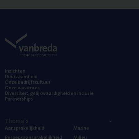
Inzich­ten
Duur­zaam­heid
Onze bedrijfs­cul­tuur
Onze vaca­tu­res
Diver­si­teit, gelijk­waar­dig­heid en inclusie
Part­ner­ships
The­ma’s
Aan­spra­ke­lijk­heid
Mari­ne
Beroeps­aan­spra­ke­lijk­heid
Mili­eu