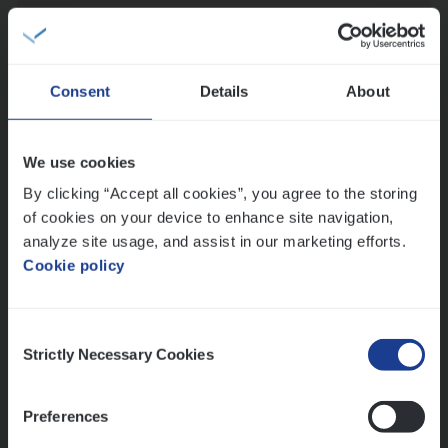
(Agi­le)
IT
Pro­ject Manager
IT, Change & Innovation
Antwerpen
Consent
Details
About
We use cookies
IT
Busi­ness Analyst
By clicking “Accept all cookies”, you agree to the storing
IT, Change & Innovation
of cookies on your device to enhance site navigation,
Antwerpen
analyze site usage, and assist in our marketing efforts.
Cookie policy
Lees onze verhalen
Consent
Strictly Necessary Cookies
Selection
Meer dan collega’s: hoe Julie en Aurélie elkaar
versterken
Preferences
Mathias houdt van diepgaande dossiers én droge