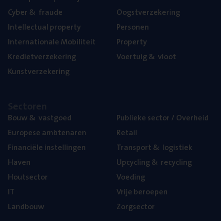
Cyber
&
fraude
Oogst­ver­ze­ke­ring
Intel­lec­tu­al property
Per­so­nen
Inter­na­ti­o­na­le Mobiliteit
Pro­per­ty
Kre­diet­ver­ze­ke­ring
Voer­tuig
&
vloot
Kunst­ver­ze­ke­ring
Sec­to­ren
Bouw
&
vastgoed
Publie­ke sec­tor / Overheid
Euro­pe­se ambtenaren
Retail
Finan­ci­ë­le instellingen
Trans­port
&
logistiek
Haven
Upcy­cling
&
recycling
Hout­sec­tor
Voe­ding
IT
Vrije beroe­pen
Land­bouw
Zorg­sec­tor