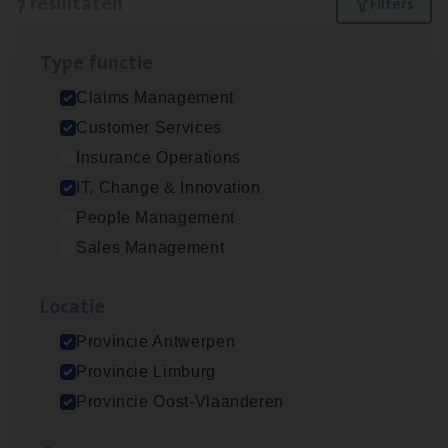
7 resultaten
Filters
Type func­tie
Claims­hand­ler Fleet
&
Bike
Claims Management
Claims Management
Customer Services
Antwerpen
Insurance Operations
IT, Change & Innovation
People Management
Test Ana­lyst
Sales Management
IT, Change & Innovation
Loca­tie
Antwerpen
Provincie Antwerpen
Provincie Limburg
Cus­to­mer Care Expert
Provincie Oost-Vlaanderen
Hospitalisatieverzekeringen