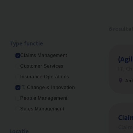
6 resulta
Type func­tie
Claims Management
(Agi­
Customer Services
IT, C
Insurance Operations
An
IT, Change & Innovation
People Management
Sales Management
Clai
Clai
Loca­tie