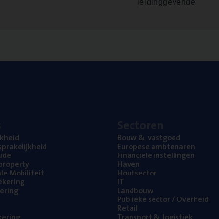
leidinggevende
s
Sec­to­ren
jk­heid
Bouw
&
vastgoed
pra­ke­lijk­heid
Euro­pe­se ambtenaren
ude
Finan­ci­ë­le instellingen
l property
Haven
na­le Mobiliteit
Hout­sec­tor
e­ke­ring
IT
e­ring
Land­bouw
Publie­ke sec­tor / Overheid
Retail
ke­ring
Trans­port
&
logistiek