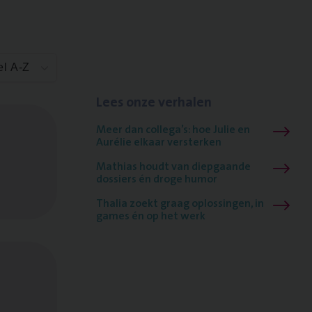
el A-Z
Lees onze verhalen
Meer dan collega’s: hoe Julie en
Aurélie elkaar versterken
Mathias houdt van diepgaande
dossiers én droge humor
Thalia zoekt graag oplossingen, in
games én op het werk