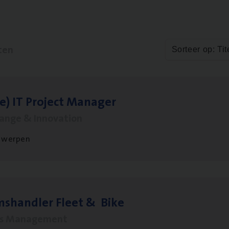
ten
Sorteer op: Tit
le)
IT
Pro­ject Manager
hange & Innovation
twerpen
ms­hand­ler Fleet
&
Bike
ms Management