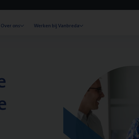
Over ons
Werken bij Vanbreda
e
e