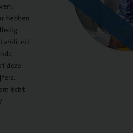
oven:
oor hebben
lledig
tabiliteit
ende
at deze
fers.
 om écht
?