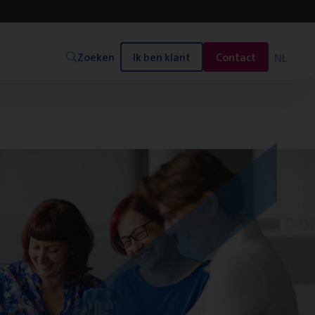
Zoeken
Ik ben klant
Contact
NL