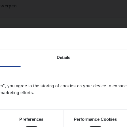
twerpen
si­ness Analyst
hange & Innovation
Details
twerpen
es”, you agree to the storing of cookies on your device to enhanc
marketing efforts.
­de Expert Fleet
ms Management
twerpen
Preferences
Performance Cookies