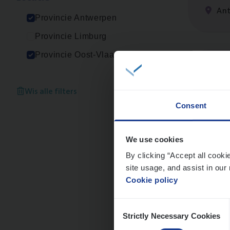
An
Provincie Antwerpen
Provincie Limburg
Provincie Oost-Vlaanderen
IT
Bu
IT, C
Wis alle filters
Consent
An
We use cookies
By clicking “Accept all cooki
site usage, and assist in our 
Scha
Cookie policy
Clai
Consent
An
Strictly Necessary Cookies
Selection