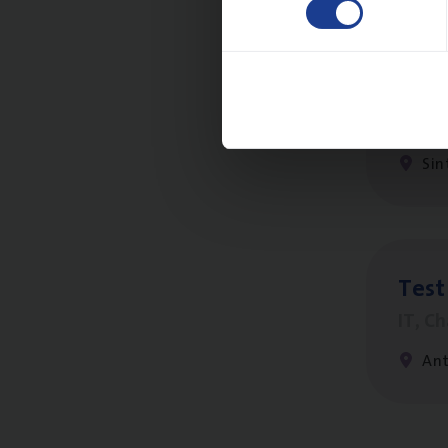
Scha
Clai
Sin
Test
IT, C
An