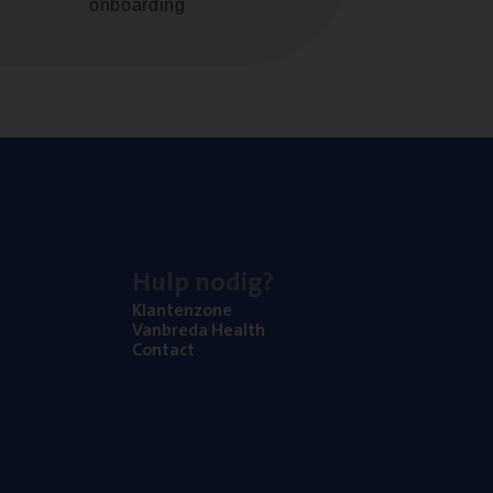
onboarding
Hulp nodig?
Klan­ten­zo­ne
Van­b­re­da Health
Con­tact