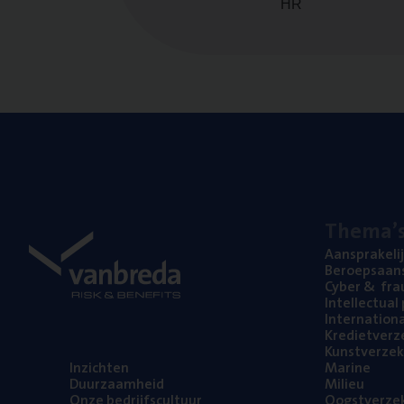
HR
The­ma’
Aan­spra­ke­li
Beroeps­aan­s
Cyber
&
fra
Intel­lec­tu­a
Inter­na­ti­o­
Kre­diet­ver­z
Kunst­ver­ze­k
Inzich­ten
Mari­ne
Duur­zaam­heid
Mili­eu
Onze bedrijfs­cul­tuur
Oogst­ver­ze­