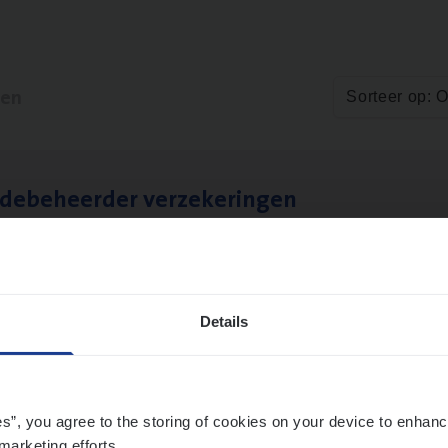
ten
Sorteer op: 
­de­be­heer­der verzekeringen
ms Management
t-Niklaas/Temse
Details
es”, you agree to the storing of cookies on your device to enhanc
marketing efforts.