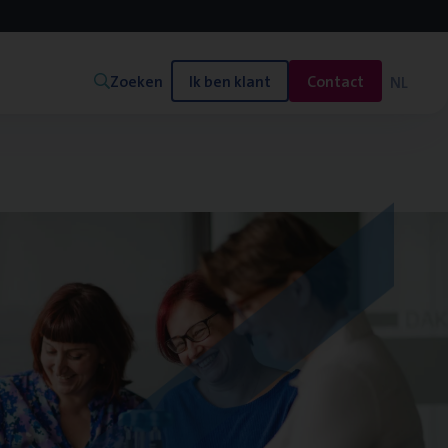
Zoeken
Ik ben klant
Contact
NL