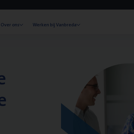
Over ons
Werken bij Vanbreda
e
e