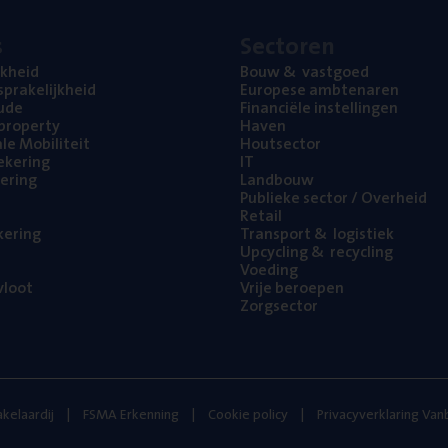
s
Sec­to­ren
jk­heid
Bouw
&
vastgoed
pra­ke­lijk­heid
Euro­pe­se ambtenaren
ude
Finan­ci­ë­le instellingen
l property
Haven
na­le Mobiliteit
Hout­sec­tor
e­ke­ring
IT
e­ring
Land­bouw
Publie­ke sec­tor / Overheid
Retail
ke­ring
Trans­port
&
logistiek
Upcy­cling
&
recycling
Voe­ding
loot
Vrije beroe­pen
Zorg­sec­tor
kelaardij
FSMA Erkenning
Cookie policy
Privacyverklaring Va