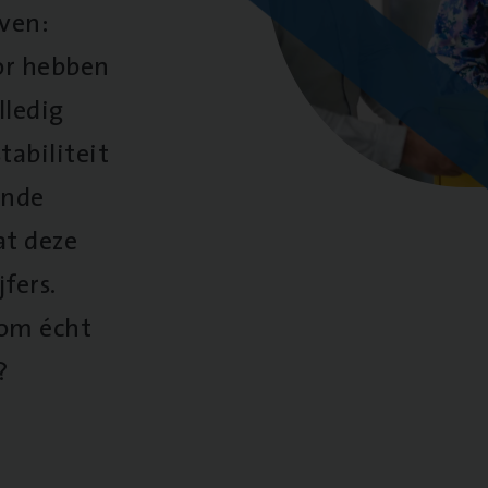
oven:
oor hebben
lledig
tabiliteit
ende
at deze
fers.
 om écht
?