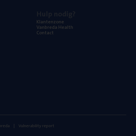
Hulp nodig?
Klan­ten­zo­ne
Van­b­re­da Health
Con­tact
nbreda
Vulnerability report