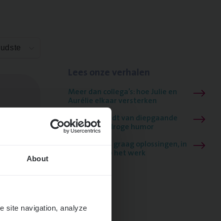
Oudste
Lees onze verhalen
Meer dan collega’s: hoe Julie en
Aurélie elkaar versterken
Mathias houdt van diepgaande
dossiers én droge humor
Thalia zoekt graag oplossingen, in
games én op het werk
About
e site navigation, analyze