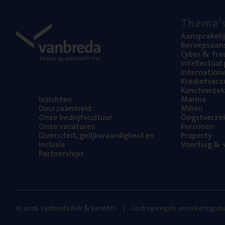
The­ma’
Aan­spra­ke­li
Beroeps­aan­s
Cyber
&
fra
Intel­lec­tu­a
Inter­na­ti­o­
Kre­diet­ver­z
Kunst­ver­ze­k
Inzich­ten
Mari­ne
Duur­zaam­heid
Mili­eu
Onze bedrijfs­cul­tuur
Oogst­ver­ze­
Onze vaca­tu­res
Per­so­nen
Diver­si­teit, gelijk­waar­dig­heid en
Pro­per­ty
inclusie
Voer­tuig
&
v
Part­ner­ships
© 2026 Vanbreda Risk & Benefits
Gedragsregels verzekeringsma