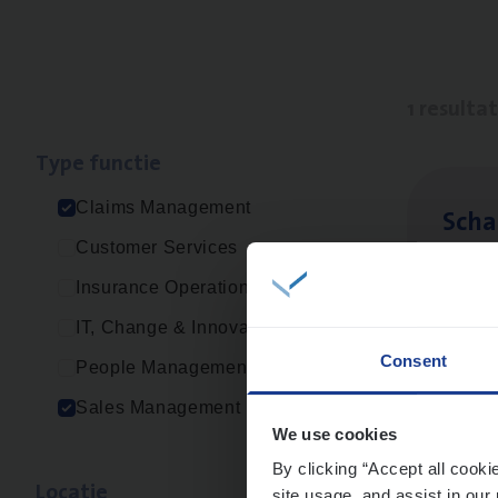
1 resulta
Type func­tie
Claims Management
Scha
Customer Services
Clai
Insurance Operations
Sin
IT, Change & Innovation
Consent
People Management
Sales Management
We use cookies
By clicking “Accept all cooki
Loca­tie
site usage, and assist in our 