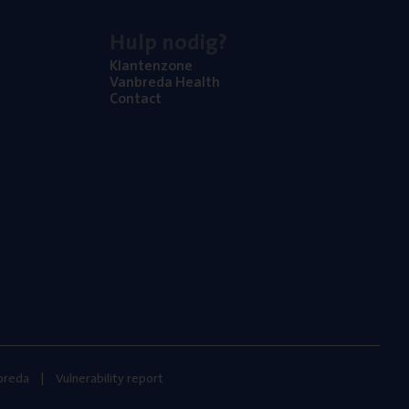
Hulp nodig?
Klan­ten­zo­ne
Van­b­re­da Health
Con­tact
nbreda
Vulnerability report