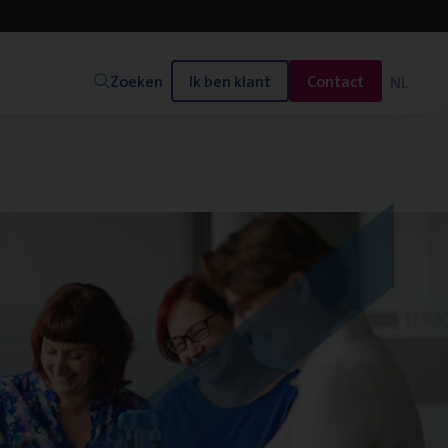
Zoeken
Ik ben klant
Contact
NL