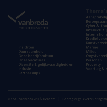
The­ma’
Aan­spra­ke­li
Beroeps­aan­s
Cyber
&
fra
Intel­lec­tu­a
Inter­na­ti­o­
Kre­diet­ver­z
Kunst­ver­ze­k
Inzich­ten
Mari­ne
Duur­zaam­heid
Mili­eu
Onze bedrijfs­cul­tuur
Oogst­ver­ze­
Onze vaca­tu­res
Per­so­nen
Diver­si­teit, gelijk­waar­dig­heid en
Pro­per­ty
inclusie
Voer­tuig
&
v
Part­ner­ships
© 2026 Vanbreda Risk & Benefits
Gedragsregels verzekeringsma