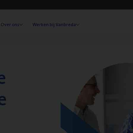
Over ons
Werken bij Vanbreda
e
e