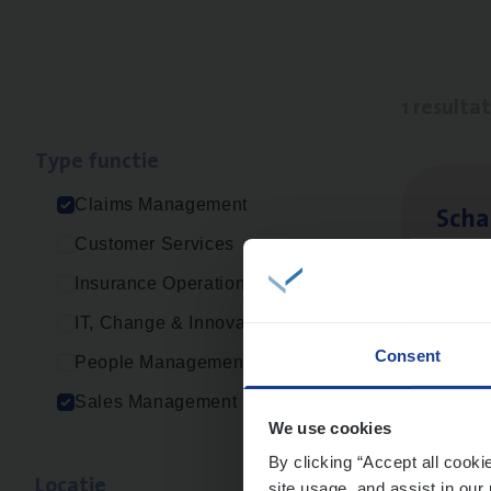
1 resulta
Type func­tie
Claims Management
Scha
Customer Services
Clai
Insurance Operations
Sin
IT, Change & Innovation
Consent
People Management
Sales Management
We use cookies
By clicking “Accept all cooki
Loca­tie
site usage, and assist in our 