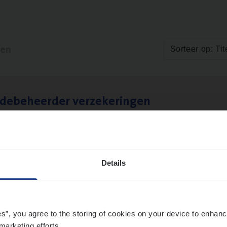
ten
Sorteer op: Tit
­de­be­heer­der verzekeringen
ms Management
t-Niklaas/Temse
Details
es”, you agree to the storing of cookies on your device to enhanc
marketing efforts.