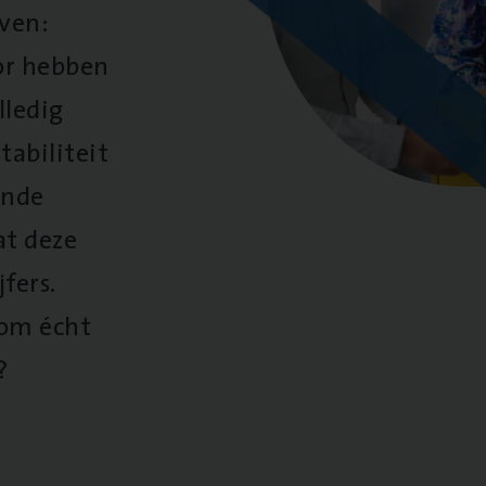
oven:
oor hebben
lledig
tabiliteit
ende
at deze
fers.
 om écht
?