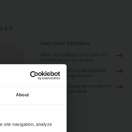
el A-Z
Lees onze verhalen
Meer dan collega’s: hoe Julie en
Aurélie elkaar versterken
Mathias houdt van diepgaande
dossiers én droge humor
Thalia zoekt graag oplossingen, in
games én op het werk
About
e site navigation, analyze