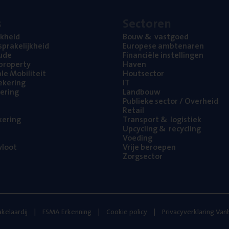
s
Sec­to­ren
jk­heid
Bouw
&
vastgoed
pra­ke­lijk­heid
Euro­pe­se ambtenaren
ude
Finan­ci­ë­le instellingen
l property
Haven
na­le Mobiliteit
Hout­sec­tor
e­ke­ring
IT
e­ring
Land­bouw
Publie­ke sec­tor / Overheid
Retail
ke­ring
Trans­port
&
logistiek
Upcy­cling
&
recycling
Voe­ding
loot
Vrije beroe­pen
Zorg­sec­tor
kelaardij
FSMA Erkenning
Cookie policy
Privacyverklaring Va