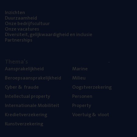
Inzich­ten
Duur­zaam­heid
Onze bedrijfs­cul­tuur
Onze vaca­tu­res
Diver­si­teit, gelijk­waar­dig­heid en inclusie
Part­ner­ships
The­ma’s
Aan­spra­ke­lijk­heid
Mari­ne
Beroeps­aan­spra­ke­lijk­heid
Mili­eu
Cyber
&
fraude
Oogst­ver­ze­ke­ring
Intel­lec­tu­al property
Per­so­nen
Inter­na­ti­o­na­le Mobiliteit
Pro­per­ty
Kre­diet­ver­ze­ke­ring
Voer­tuig
&
vloot
Kunst­ver­ze­ke­ring