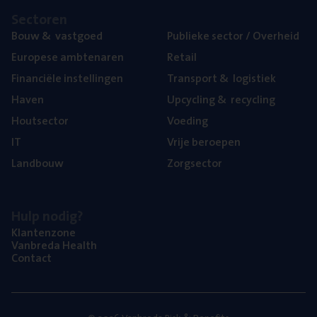
Sec­to­ren
Bouw
&
vastgoed
Publie­ke sec­tor / Overheid
Euro­pe­se ambtenaren
Retail
Finan­ci­ë­le instellingen
Trans­port
&
logistiek
Haven
Upcy­cling
&
recycling
Hout­sec­tor
Voe­ding
IT
Vrije beroe­pen
Land­bouw
Zorg­sec­tor
Hulp nodig?
Klan­ten­zo­ne
Van­b­re­da Health
Con­tact