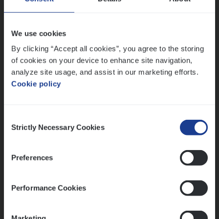
Claims Management
Antwerpen
We use cookies
By clicking “Accept all cookies”, you agree to the storing
of cookies on your device to enhance site navigation,
Lees onze verhalen
analyze site usage, and assist in our marketing efforts.
Cookie policy
Meer dan collega’s: hoe Julie en Aurélie elkaar
versterken
Mathias houdt van diepgaande dossiers én droge
Consent
humor
Strictly Necessary Cookies
Selection
Thalia zoekt graag oplossingen, in games én op het
werk
Preferences
Performance Cookies
Ons sollicitatieproces
Marketing