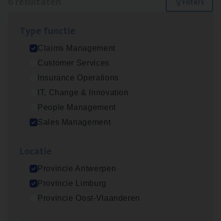
6 resultaten
Filters
Type func­tie
Busi­ness Mana­ger Mari­ne Cargo
Claims Management
People Management, Sales Management
Customer Services
Antwerpen
Insurance Operations
IT, Change & Innovation
People Management
Claims­hand­ler Fleet
&
Bike
Sales Management
Claims Management
Loca­tie
Antwerpen
Provincie Antwerpen
Provincie Limburg
Cor­po­ra­te Insu­ran­ce Bro­ker Property
Provincie Oost-Vlaanderen
Sales Management