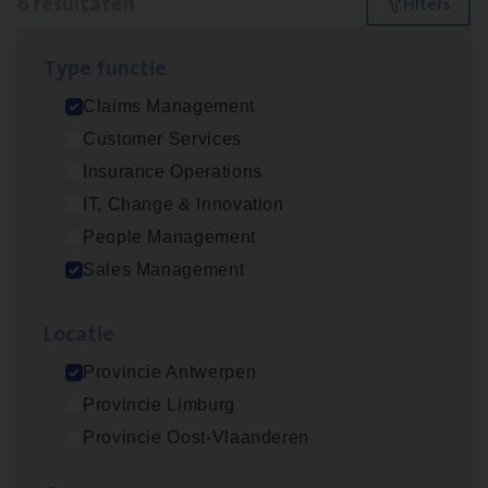
6 resultaten
Filters
Type func­tie
Busi­ness Mana­ger Mari­ne Cargo
Claims Management
People Management, Sales Management
Customer Services
Antwerpen
Insurance Operations
IT, Change & Innovation
People Management
Claims­hand­ler Fleet
&
Bike
Sales Management
Claims Management
Loca­tie
Antwerpen
Provincie Antwerpen
Provincie Limburg
Cor­po­ra­te Insu­ran­ce Bro­ker Property
Provincie Oost-Vlaanderen
Sales Management