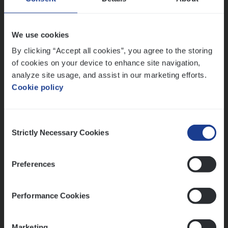
Claims Management
Antwerpen
We use cookies
By clicking “Accept all cookies”, you agree to the storing
of cookies on your device to enhance site navigation,
Lees onze verhalen
analyze site usage, and assist in our marketing efforts.
Cookie policy
Meer dan collega’s: hoe Julie en Aurélie elkaar
versterken
Mathias houdt van diepgaande dossiers én droge
Consent
humor
Strictly Necessary Cookies
Selection
Thalia zoekt graag oplossingen, in games én op het
werk
Preferences
Performance Cookies
Ons sollicitatieproces
Marketing