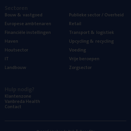
Sec­to­ren
Bouw
&
vastgoed
Publie­ke sec­tor / Overheid
Euro­pe­se ambtenaren
Retail
Finan­ci­ë­le instellingen
Trans­port
&
logistiek
Haven
Upcy­cling
&
recycling
Hout­sec­tor
Voe­ding
IT
Vrije beroe­pen
Land­bouw
Zorg­sec­tor
Hulp nodig?
Klan­ten­zo­ne
Van­b­re­da Health
Con­tact