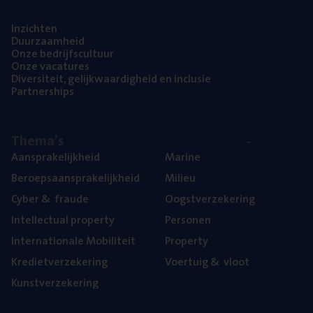
Inzich­ten
Duur­zaam­heid
Onze bedrijfs­cul­tuur
Onze vaca­tu­res
Diver­si­teit, gelijk­waar­dig­heid en inclusie
Part­ner­ships
The­ma’s
Aan­spra­ke­lijk­heid
Mari­ne
Beroeps­aan­spra­ke­lijk­heid
Mili­eu
Cyber
&
fraude
Oogst­ver­ze­ke­ring
Intel­lec­tu­al property
Per­so­nen
Inter­na­ti­o­na­le Mobiliteit
Pro­per­ty
Kre­diet­ver­ze­ke­ring
Voer­tuig
&
vloot
Kunst­ver­ze­ke­ring