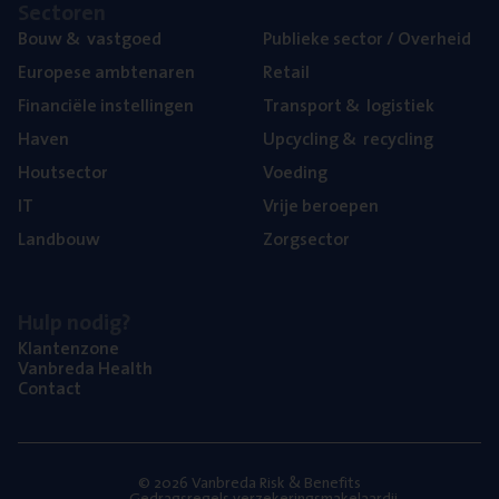
Sec­to­ren
Bouw
&
vastgoed
Publie­ke sec­tor / Overheid
Euro­pe­se ambtenaren
Retail
Finan­ci­ë­le instellingen
Trans­port
&
logistiek
Haven
Upcy­cling
&
recycling
Hout­sec­tor
Voe­ding
IT
Vrije beroe­pen
Land­bouw
Zorg­sec­tor
Hulp nodig?
Klan­ten­zo­ne
Van­b­re­da Health
Con­tact
© 2026 Vanbreda Risk & Benefits
Gedragsregels verzekeringsmakelaardij