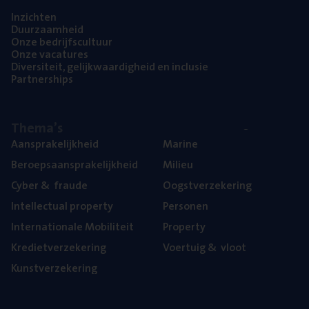
Inzich­ten
Duur­zaam­heid
Onze bedrijfs­cul­tuur
Onze vaca­tu­res
Diver­si­teit, gelijk­waar­dig­heid en inclusie
Part­ner­ships
The­ma’s
Aan­spra­ke­lijk­heid
Mari­ne
Beroeps­aan­spra­ke­lijk­heid
Mili­eu
Cyber
&
fraude
Oogst­ver­ze­ke­ring
Intel­lec­tu­al property
Per­so­nen
Inter­na­ti­o­na­le Mobiliteit
Pro­per­ty
Kre­diet­ver­ze­ke­ring
Voer­tuig
&
vloot
Kunst­ver­ze­ke­ring