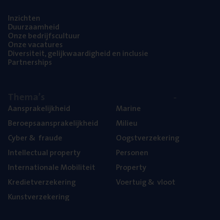
Inzich­ten
Duur­zaam­heid
Onze bedrijfs­cul­tuur
Onze vaca­tu­res
Diver­si­teit, gelijk­waar­dig­heid en inclusie
Part­ner­ships
The­ma’s
Aan­spra­ke­lijk­heid
Mari­ne
Beroeps­aan­spra­ke­lijk­heid
Mili­eu
Cyber
&
fraude
Oogst­ver­ze­ke­ring
Intel­lec­tu­al property
Per­so­nen
Inter­na­ti­o­na­le Mobiliteit
Pro­per­ty
Kre­diet­ver­ze­ke­ring
Voer­tuig
&
vloot
Kunst­ver­ze­ke­ring