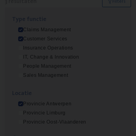
3 resultaten
Filters
Type func­tie
Claims­hand­ler Fleet
&
Bike
Claims Management
Claims Management
Customer Services
Antwerpen
Insurance Operations
IT, Change & Innovation
People Management
Cus­to­mer Care Expert
Sales Management
Hospitalisatieverzekeringen
Customer Services
Loca­tie
Antwerpen
Provincie Antwerpen
Provincie Limburg
Provincie Oost-Vlaanderen
Scha­de Expert Fleet