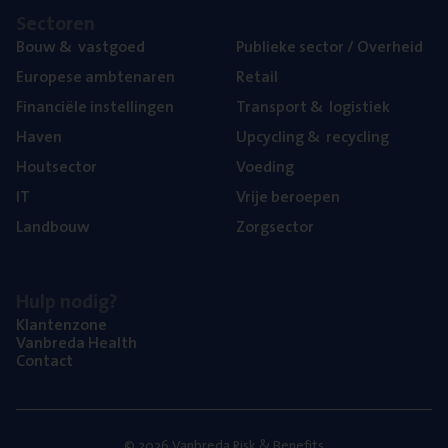
Sec­to­ren
Bouw
&
vastgoed
Publie­ke sec­tor / Overheid
Euro­pe­se ambtenaren
Retail
Finan­ci­ë­le instellingen
Trans­port
&
logistiek
Haven
Upcy­cling
&
recycling
Hout­sec­tor
Voe­ding
IT
Vrije beroe­pen
Land­bouw
Zorg­sec­tor
Hulp nodig?
Klan­ten­zo­ne
Van­b­re­da Health
Con­tact
© 2026 Vanbreda Risk & Benefits