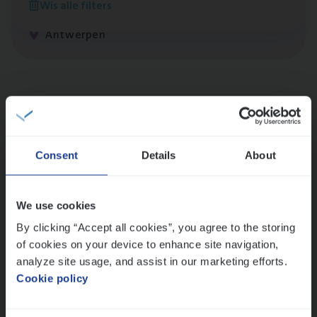
Wis alle filters
Claims Management
Antwerpen
Lees onze verhalen
Meer dan collega’s: hoe Julie en Aurélie elkaar
versterken
Consent
Details
About
Mathias houdt van diepgaande dossiers én droge
humor
Thalia zoekt graag oplossingen, in games én op het
We use cookies
werk
By clicking “Accept all cookies”, you agree to the storing
of cookies on your device to enhance site navigation,
analyze site usage, and assist in our marketing efforts.
Ons sollicitatieproces
Cookie policy