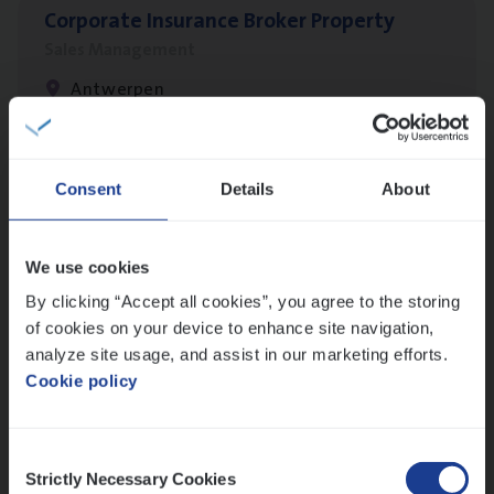
Cor­po­ra­te Insu­ran­ce Bro­ker Property
Sales Management
Antwerpen
Busi­ness Mana­ger Mari­ne Cargo
Consent
Details
About
People Management, Sales Management
Antwerpen
We use cookies
By clicking “Accept all cookies”, you agree to the storing
of cookies on your device to enhance site navigation,
analyze site usage, and assist in our marketing efforts.
(Agi­le)
IT
Pro­ject Manager
Cookie policy
IT, Change & Innovation
Antwerpen
Consent
Strictly Necessary Cookies
Selection