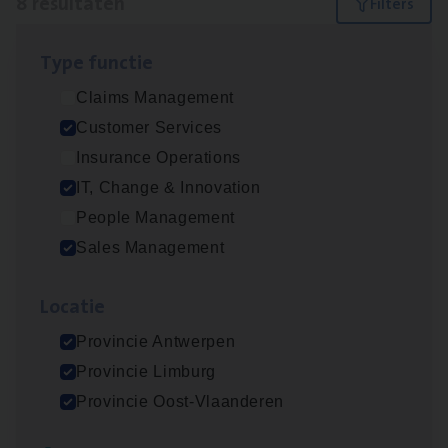
8 resultaten
Filters
Type func­tie
Test Ana­lyst
Claims Management
IT, Change & Innovation
Customer Services
Antwerpen
Insurance Operations
IT, Change & Innovation
People Management
IT
Busi­ness Analyst
Sales Management
IT, Change & Innovation
Loca­tie
Antwerpen
Provincie Antwerpen
Provincie Limburg
Insu­ran­ce Bro­ker Trans­port
&
Logistiek
Provincie Oost-Vlaanderen
Sales Management