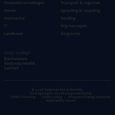
Finan­ci­ë­le instellingen
Trans­port
&
logistiek
Haven
Upcy­cling
&
recycling
Hout­sec­tor
Voe­ding
IT
Vrije beroe­pen
Land­bouw
Zorg­sec­tor
Hulp nodig?
Klan­ten­zo­ne
Van­b­re­da Health
Con­tact
© 2026 Vanbreda Risk & Benefits
Gedragsregels verzekeringsmakelaardij
FSMA Erkenning
Cookie policy
Privacyverklaring Vanbreda
Vulnerability report