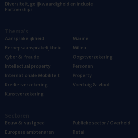
Diver­si­teit, gelijk­waar­dig­heid en inclusie
Part­ner­ships
The­ma’s
Aan­spra­ke­lijk­heid
Mari­ne
Beroeps­aan­spra­ke­lijk­heid
Mili­eu
Cyber
&
fraude
Oogst­ver­ze­ke­ring
Intel­lec­tu­al property
Per­so­nen
Inter­na­ti­o­na­le Mobiliteit
Pro­per­ty
Kre­diet­ver­ze­ke­ring
Voer­tuig
&
vloot
Kunst­ver­ze­ke­ring
Sec­to­ren
Bouw
&
vastgoed
Publie­ke sec­tor / Overheid
Euro­pe­se ambtenaren
Retail