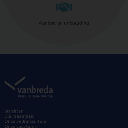
Aanbod en onboarding
Inzich­ten
Duur­zaam­heid
Onze bedrijfs­cul­tuur
Onze vaca­tu­res