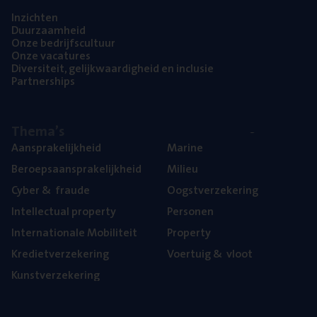
Inzich­ten
Duur­zaam­heid
Onze bedrijfs­cul­tuur
Onze vaca­tu­res
Diver­si­teit, gelijk­waar­dig­heid en inclusie
Part­ner­ships
The­ma’s
Aan­spra­ke­lijk­heid
Mari­ne
Beroeps­aan­spra­ke­lijk­heid
Mili­eu
Cyber
&
fraude
Oogst­ver­ze­ke­ring
Intel­lec­tu­al property
Per­so­nen
Inter­na­ti­o­na­le Mobiliteit
Pro­per­ty
Kre­diet­ver­ze­ke­ring
Voer­tuig
&
vloot
Kunst­ver­ze­ke­ring