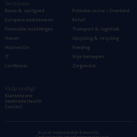
Sec­to­ren
Bouw
&
vastgoed
Publie­ke sec­tor / Overheid
Euro­pe­se ambtenaren
Retail
Finan­ci­ë­le instellingen
Trans­port
&
logistiek
Haven
Upcy­cling
&
recycling
Hout­sec­tor
Voe­ding
IT
Vrije beroe­pen
Land­bouw
Zorg­sec­tor
Hulp nodig?
Klan­ten­zo­ne
Van­b­re­da Health
Con­tact
© 2026 Vanbreda Risk & Benefits
Gedragsregels verzekeringsmakelaardij