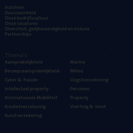
Inzich­ten
Duur­zaam­heid
Onze bedrijfs­cul­tuur
Onze vaca­tu­res
Diver­si­teit, gelijk­waar­dig­heid en inclusie
Part­ner­ships
The­ma’s
Aan­spra­ke­lijk­heid
Mari­ne
Beroeps­aan­spra­ke­lijk­heid
Mili­eu
Cyber
&
fraude
Oogst­ver­ze­ke­ring
Intel­lec­tu­al property
Per­so­nen
Inter­na­ti­o­na­le Mobiliteit
Pro­per­ty
Kre­diet­ver­ze­ke­ring
Voer­tuig
&
vloot
Kunst­ver­ze­ke­ring