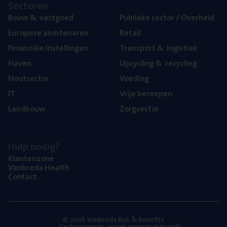
Sec­to­ren
Bouw
&
vastgoed
Publie­ke sec­tor / Overheid
Euro­pe­se ambtenaren
Retail
Finan­ci­ë­le instellingen
Trans­port
&
logistiek
Haven
Upcy­cling
&
recycling
Hout­sec­tor
Voe­ding
IT
Vrije beroe­pen
Land­bouw
Zorg­sec­tor
Hulp nodig?
Klan­ten­zo­ne
Van­b­re­da Health
Con­tact
© 2026 Vanbreda Risk & Benefits
Gedragsregels verzekeringsmakelaardij