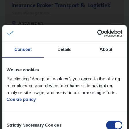
Insu­ran­ce Bro­ker Trans­port
&
Logistiek
Sales Management
Antwerpen
IT
Busi­ness Analyst
Consent
Details
About
IT, Change & Innovation
Antwerpen
We use cookies
By clicking “Accept all cookies”, you agree to the storing
of cookies on your device to enhance site navigation,
analyze site usage, and assist in our marketing efforts.
Test Ana­lyst
Cookie policy
IT, Change & Innovation
Antwerpen
Consent
Strictly Necessary Cookies
Selection