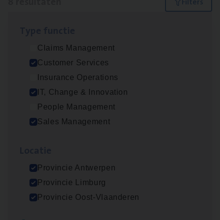
8 resultaten
Filters
Type func­tie
(Agi­le)
IT
Pro­ject Manager
Claims Management
IT, Change & Innovation
Customer Services
Antwerpen
Insurance Operations
IT, Change & Innovation
People Management
Busi­ness Mana­ger Mari­ne Cargo
Sales Management
People Management, Sales Management
Loca­tie
Antwerpen
Provincie Antwerpen
Provincie Limburg
Cor­po­ra­te Insu­ran­ce Bro­ker Property
Provincie Oost-Vlaanderen
Sales Management