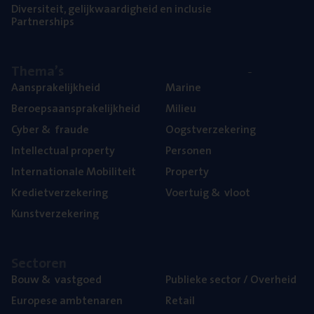
Diver­si­teit, gelijk­waar­dig­heid en inclusie
Part­ner­ships
The­ma’s
Aan­spra­ke­lijk­heid
Mari­ne
Beroeps­aan­spra­ke­lijk­heid
Mili­eu
Cyber
&
fraude
Oogst­ver­ze­ke­ring
Intel­lec­tu­al property
Per­so­nen
Inter­na­ti­o­na­le Mobiliteit
Pro­per­ty
Kre­diet­ver­ze­ke­ring
Voer­tuig
&
vloot
Kunst­ver­ze­ke­ring
Sec­to­ren
Bouw
&
vastgoed
Publie­ke sec­tor / Overheid
Euro­pe­se ambtenaren
Retail