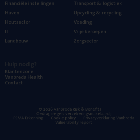
Finan­ci­ë­le instellingen
Trans­port
&
logistiek
Haven
Upcy­cling
&
recycling
Hout­sec­tor
Voe­ding
IT
Vrije beroe­pen
Land­bouw
Zorg­sec­tor
Hulp nodig?
Klan­ten­zo­ne
Van­b­re­da Health
Con­tact
© 2026 Vanbreda Risk & Benefits
Gedragsregels verzekeringsmakelaardij
FSMA Erkenning
Cookie policy
Privacyverklaring Vanbreda
Vulnerability report