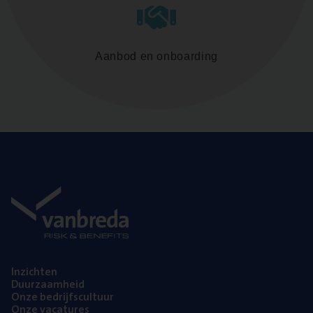
Aanbod en onboarding
Inzich­ten
Duur­zaam­heid
Onze bedrijfs­cul­tuur
Onze vaca­tu­res