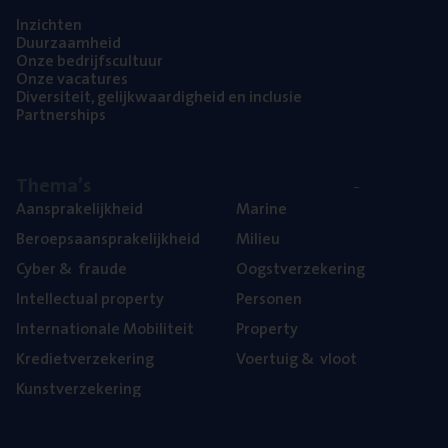
Inzich­ten
Duur­zaam­heid
Onze bedrijfs­cul­tuur
Onze vaca­tu­res
Diver­si­teit, gelijk­waar­dig­heid en inclusie
Part­ner­ships
The­ma’s
Aan­spra­ke­lijk­heid
Mari­ne
Beroeps­aan­spra­ke­lijk­heid
Mili­eu
Cyber
&
fraude
Oogst­ver­ze­ke­ring
Intel­lec­tu­al property
Per­so­nen
Inter­na­ti­o­na­le Mobiliteit
Pro­per­ty
Kre­diet­ver­ze­ke­ring
Voer­tuig
&
vloot
Kunst­ver­ze­ke­ring