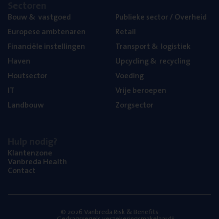
Sec­to­ren
Bouw
&
vastgoed
Publie­ke sec­tor / Overheid
Euro­pe­se ambtenaren
Retail
Finan­ci­ë­le instellingen
Trans­port
&
logistiek
Haven
Upcy­cling
&
recycling
Hout­sec­tor
Voe­ding
IT
Vrije beroe­pen
Land­bouw
Zorg­sec­tor
Hulp nodig?
Klan­ten­zo­ne
Van­b­re­da Health
Con­tact
© 2026 Vanbreda Risk & Benefits
Gedragsregels verzekeringsmakelaardij