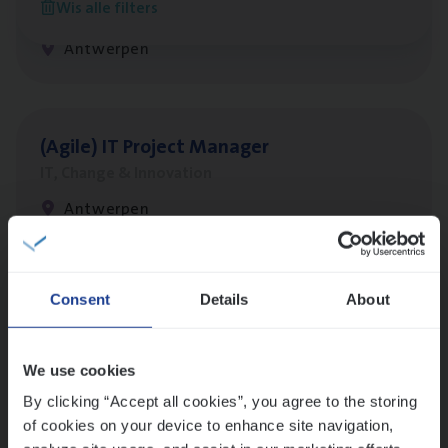
Wis alle filters
Customer Services
Antwerpen
(Agi­le)
IT
Pro­ject Manager
IT, Change & Innovation
Antwerpen
Lees onze verhalen
Consent
Details
About
Meer dan collega’s: hoe Julie en Aurélie elkaar
versterken
We use cookies
Mathias houdt van diepgaande dossiers én droge
By clicking “Accept all cookies”, you agree to the storing
humor
of cookies on your device to enhance site navigation,