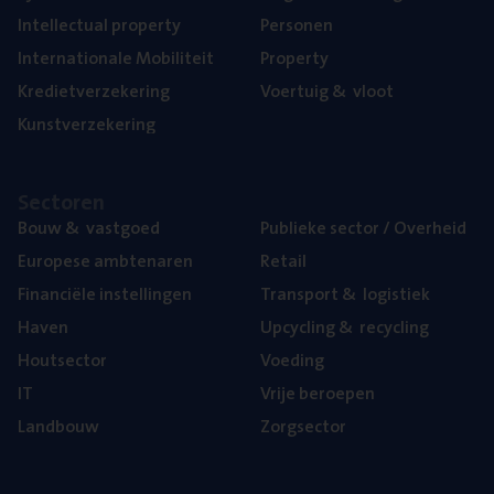
Intel­lec­tu­al property
Per­so­nen
Inter­na­ti­o­na­le Mobiliteit
Pro­per­ty
Kre­diet­ver­ze­ke­ring
Voer­tuig
&
vloot
Kunst­ver­ze­ke­ring
Sec­to­ren
Bouw
&
vastgoed
Publie­ke sec­tor / Overheid
Euro­pe­se ambtenaren
Retail
Finan­ci­ë­le instellingen
Trans­port
&
logistiek
Haven
Upcy­cling
&
recycling
Hout­sec­tor
Voe­ding
IT
Vrije beroe­pen
Land­bouw
Zorg­sec­tor