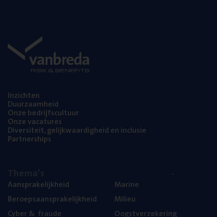
Inzich­ten
Duur­zaam­heid
Onze bedrijfs­cul­tuur
Onze vaca­tu­res
Diver­si­teit, gelijk­waar­dig­heid en inclusie
Part­ner­ships
The­ma’s
Aan­spra­ke­lijk­heid
Mari­ne
Beroeps­aan­spra­ke­lijk­heid
Mili­eu
Cyber
&
fraude
Oogst­ver­ze­ke­ring