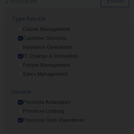
4 resultaten
Filters
Type func­tie
Test Ana­lyst
Claims Management
IT, Change & Innovation
Customer Services
Antwerpen
Insurance Operations
IT, Change & Innovation
People Management
IT
Busi­ness Analyst
Sales Management
IT, Change & Innovation
Loca­tie
Antwerpen
Provincie Antwerpen
Provincie Limburg
Cus­to­mer Care Expert
Provincie Oost-Vlaanderen
Hospitalisatieverzekeringen