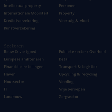
Intel­lec­tu­al property
Per­so­nen
Inter­na­ti­o­na­le Mobiliteit
Pro­per­ty
Kre­diet­ver­ze­ke­ring
Voer­tuig
&
vloot
Kunst­ver­ze­ke­ring
Sec­to­ren
Bouw
&
vastgoed
Publie­ke sec­tor / Overheid
Euro­pe­se ambtenaren
Retail
Finan­ci­ë­le instellingen
Trans­port
&
logistiek
Haven
Upcy­cling
&
recycling
Hout­sec­tor
Voe­ding
IT
Vrije beroe­pen
Land­bouw
Zorg­sec­tor