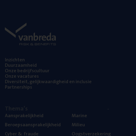
Inzich­ten
Duur­zaam­heid
Onze bedrijfs­cul­tuur
Onze vaca­tu­res
Diver­si­teit, gelijk­waar­dig­heid en inclusie
Part­ner­ships
The­ma’s
Aan­spra­ke­lijk­heid
Mari­ne
Beroeps­aan­spra­ke­lijk­heid
Mili­eu
Cyber
&
fraude
Oogst­ver­ze­ke­ring