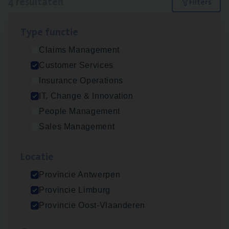
4 resultaten
Filters
Type func­tie
Test Ana­lyst
Claims Management
IT, Change & Innovation
Customer Services
Antwerpen
Insurance Operations
IT, Change & Innovation
People Management
IT
Busi­ness Analyst
Sales Management
IT, Change & Innovation
Loca­tie
Antwerpen
Provincie Antwerpen
Provincie Limburg
Cus­to­mer Care Expert
Provincie Oost-Vlaanderen
Hospitalisatieverzekeringen