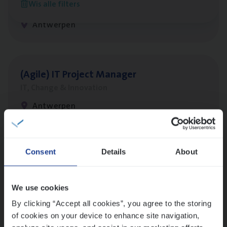
Wis alle filters
Customer Services
Antwerpen
(Agi­le)
IT
Pro­ject Manager
IT, Change & Innovation
Antwerpen
Lees onze verhalen
Consent
Details
About
Meer dan collega’s: hoe Julie en Aurélie elkaar
versterken
We use cookies
Mathias houdt van diepgaande dossiers én droge
By clicking “Accept all cookies”, you agree to the storing
humor
of cookies on your device to enhance site navigation,