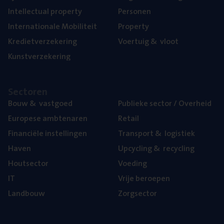
Intel­lec­tu­al property
Per­so­nen
Inter­na­ti­o­na­le Mobiliteit
Pro­per­ty
Kre­diet­ver­ze­ke­ring
Voer­tuig
&
vloot
Kunst­ver­ze­ke­ring
Sec­to­ren
Bouw
&
vastgoed
Publie­ke sec­tor / Overheid
Euro­pe­se ambtenaren
Retail
Finan­ci­ë­le instellingen
Trans­port
&
logistiek
Haven
Upcy­cling
&
recycling
Hout­sec­tor
Voe­ding
IT
Vrije beroe­pen
Land­bouw
Zorg­sec­tor