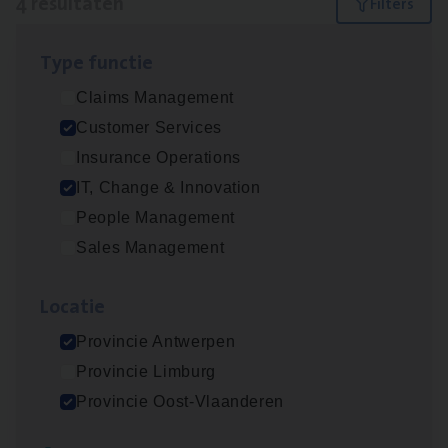
4 resultaten
Filters
Type func­tie
Test Ana­lyst
Claims Management
IT, Change & Innovation
Customer Services
Antwerpen
Insurance Operations
IT, Change & Innovation
People Management
Cus­to­mer Care Expert
Sales Management
Hospitalisatieverzekeringen
Customer Services
Loca­tie
Antwerpen
Provincie Antwerpen
Provincie Limburg
Provincie Oost-Vlaanderen
(Agi­le)
IT
Pro­ject Manager