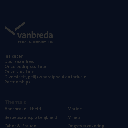
Inzich­ten
Duur­zaam­heid
Onze bedrijfs­cul­tuur
Onze vaca­tu­res
Diver­si­teit, gelijk­waar­dig­heid en inclusie
Part­ner­ships
The­ma’s
Aan­spra­ke­lijk­heid
Mari­ne
Beroeps­aan­spra­ke­lijk­heid
Mili­eu
Cyber
&
fraude
Oogst­ver­ze­ke­ring