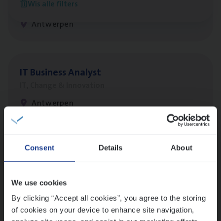
Wis alle filters
IT, Change & Innovation
Antwerpen
IT
Busi­ness Analyst
IT, Change & Innovation
Antwerpen
Lees onze verhalen
Consent
Details
About
Meer dan collega’s: hoe Julie en Aurélie elkaar
versterken
We use cookies
Mathias houdt van diepgaande dossiers én droge
By clicking “Accept all cookies”, you agree to the storing
humor
of cookies on your device to enhance site navigation,