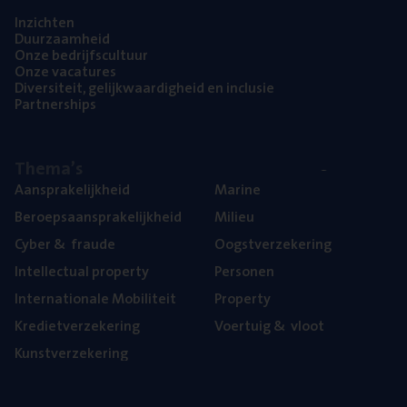
Inzich­ten
Duur­zaam­heid
Onze bedrijfs­cul­tuur
Onze vaca­tu­res
Diver­si­teit, gelijk­waar­dig­heid en inclusie
Part­ner­ships
The­ma’s
Aan­spra­ke­lijk­heid
Mari­ne
Beroeps­aan­spra­ke­lijk­heid
Mili­eu
Cyber
&
fraude
Oogst­ver­ze­ke­ring
Intel­lec­tu­al property
Per­so­nen
Inter­na­ti­o­na­le Mobiliteit
Pro­per­ty
Kre­diet­ver­ze­ke­ring
Voer­tuig
&
vloot
Kunst­ver­ze­ke­ring