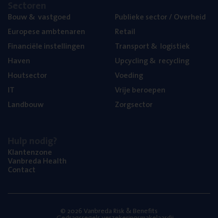
Sec­to­ren
Bouw
&
vastgoed
Publie­ke sec­tor / Overheid
Euro­pe­se ambtenaren
Retail
Finan­ci­ë­le instellingen
Trans­port
&
logistiek
Haven
Upcy­cling
&
recycling
Hout­sec­tor
Voe­ding
IT
Vrije beroe­pen
Land­bouw
Zorg­sec­tor
Hulp nodig?
Klan­ten­zo­ne
Van­b­re­da Health
Con­tact
© 2026 Vanbreda Risk & Benefits
Gedragsregels verzekeringsmakelaardij