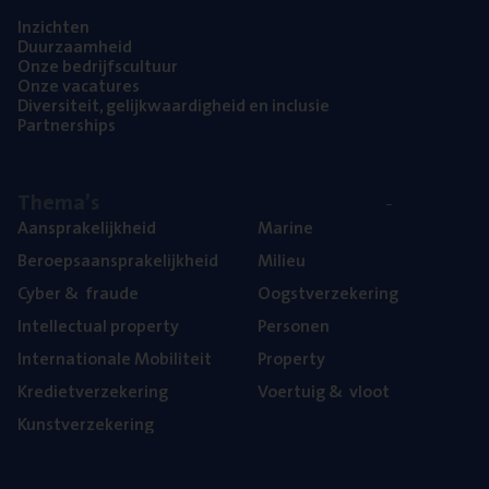
Inzich­ten
Duur­zaam­heid
Onze bedrijfs­cul­tuur
Onze vaca­tu­res
Diver­si­teit, gelijk­waar­dig­heid en inclusie
Part­ner­ships
The­ma’s
Aan­spra­ke­lijk­heid
Mari­ne
Beroeps­aan­spra­ke­lijk­heid
Mili­eu
Cyber
&
fraude
Oogst­ver­ze­ke­ring
Intel­lec­tu­al property
Per­so­nen
Inter­na­ti­o­na­le Mobiliteit
Pro­per­ty
Kre­diet­ver­ze­ke­ring
Voer­tuig
&
vloot
Kunst­ver­ze­ke­ring