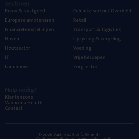
Sec­to­ren
Bouw
&
vastgoed
Publie­ke sec­tor / Overheid
Euro­pe­se ambtenaren
Retail
Finan­ci­ë­le instellingen
Trans­port
&
logistiek
Haven
Upcy­cling
&
recycling
Hout­sec­tor
Voe­ding
IT
Vrije beroe­pen
Land­bouw
Zorg­sec­tor
Hulp nodig?
Klan­ten­zo­ne
Van­b­re­da Health
Con­tact
© 2026 Vanbreda Risk & Benefits
Gedragsregels verzekeringsmakelaardij