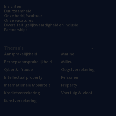
Inzich­ten
Duur­zaam­heid
Onze bedrijfs­cul­tuur
Onze vaca­tu­res
Diver­si­teit, gelijk­waar­dig­heid en inclusie
Part­ner­ships
The­ma’s
Aan­spra­ke­lijk­heid
Mari­ne
Beroeps­aan­spra­ke­lijk­heid
Mili­eu
Cyber
&
fraude
Oogst­ver­ze­ke­ring
Intel­lec­tu­al property
Per­so­nen
Inter­na­ti­o­na­le Mobiliteit
Pro­per­ty
Kre­diet­ver­ze­ke­ring
Voer­tuig
&
vloot
Kunst­ver­ze­ke­ring