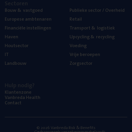
Sec­to­ren
Bouw
&
vastgoed
Publie­ke sec­tor / Overheid
Euro­pe­se ambtenaren
Retail
Finan­ci­ë­le instellingen
Trans­port
&
logistiek
Haven
Upcy­cling
&
recycling
Hout­sec­tor
Voe­ding
IT
Vrije beroe­pen
Land­bouw
Zorg­sec­tor
Hulp nodig?
Klan­ten­zo­ne
Van­b­re­da Health
Con­tact
© 2026 Vanbreda Risk & Benefits
Gedragsregels verzekeringsmakelaardij