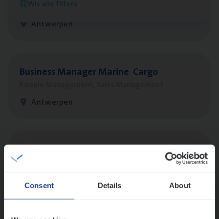
Wis alle filters
Sales Management
Antwerpen
Busi­ness Mana­ger Mari­ne Cargo
People Management, Sales Management
Antwerpen
Insu­ran­ce Bro­ker Trans­port
&
Logistiek
Sales Management
Antwerpen
Consent
Details
About