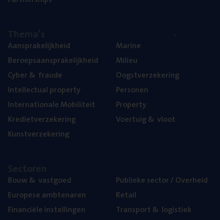
The­ma’s
Aan­spra­ke­lijk­heid
Mari­ne
Beroeps­aan­spra­ke­lijk­heid
Mili­eu
Cyber
&
fraude
Oogst­ver­ze­ke­ring
Intel­lec­tu­al property
Per­so­nen
Inter­na­ti­o­na­le Mobiliteit
Pro­per­ty
Kre­diet­ver­ze­ke­ring
Voer­tuig
&
vloot
Kunst­ver­ze­ke­ring
Sec­to­ren
Bouw
&
vastgoed
Publie­ke sec­tor / Overheid
Euro­pe­se ambtenaren
Retail
Finan­ci­ë­le instellingen
Trans­port
&
logistiek