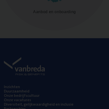
Aanbod en onboarding
Inzich­ten
Duur­zaam­heid
Onze bedrijfs­cul­tuur
Onze vaca­tu­res
Diver­si­teit, gelijk­waar­dig­heid en inclusie
Part­ner­ships