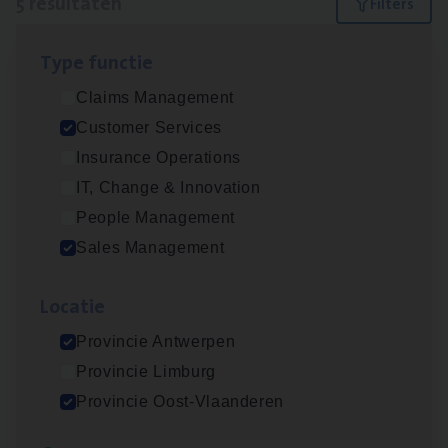
5 resultaten
Filters
Type func­tie
Insu­ran­ce Bro­ker
KMO
Claims Management
Sales Management
Customer Services
Antwerpen
Insurance Operations
IT, Change & Innovation
People Management
Cus­to­mer Care Expert
Sales Management
Hospitalisatieverzekeringen
Customer Services
Loca­tie
Antwerpen
Provincie Antwerpen
Provincie Limburg
Provincie Oost-Vlaanderen
Cor­po­ra­te Insu­ran­ce Bro­ker Property