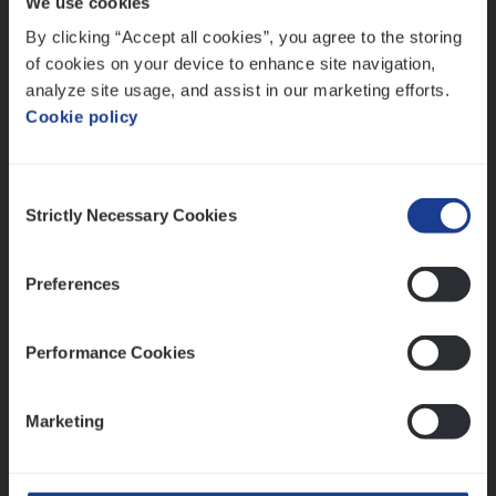
We use cookies
Lees onze verhalen
By clicking “Accept all cookies”, you agree to the storing
Meer dan collega’s: hoe Julie en Aurélie elkaar
of cookies on your device to enhance site navigation,
versterken
analyze site usage, and assist in our marketing efforts.
Cookie policy
Mathias houdt van diepgaande dossiers én droge
humor
Thalia zoekt graag oplossingen, in games én op het
Consent
werk
Strictly Necessary Cookies
Selection
Preferences
Ons sollicitatieproces
Performance Cookies
Marketing