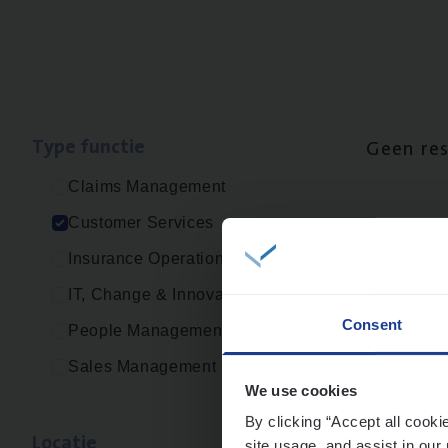
Type func­tie
Geen re
Claims Management
Customer Services
Insurance Operations
IT, Change & Innovation
Consent
People Management
Sales Management
We use cookies
By clicking “Accept all cooki
Loca­tie
site usage, and assist in our 