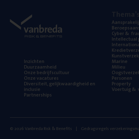
The­ma’
Aan­spra­ke­li
Beroeps­aan­s
Cyber
&
fra
Intel­lec­tu­a
Inter­na­ti­o­
Kre­diet­ver­z
Kunst­ver­ze­k
Inzich­ten
Mari­ne
Duur­zaam­heid
Mili­eu
Onze bedrijfs­cul­tuur
Oogst­ver­ze­
Onze vaca­tu­res
Per­so­nen
Diver­si­teit, gelijk­waar­dig­heid en
Pro­per­ty
inclusie
Voer­tuig
&
v
Part­ner­ships
© 2026 Vanbreda Risk & Benefits
Gedragsregels verzekeringsma