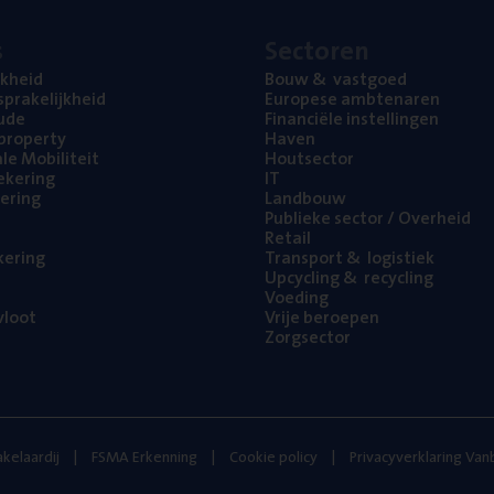
s
Sec­to­ren
jk­heid
Bouw
&
vastgoed
pra­ke­lijk­heid
Euro­pe­se ambtenaren
ude
Finan­ci­ë­le instellingen
l property
Haven
na­le Mobiliteit
Hout­sec­tor
e­ke­ring
IT
e­ring
Land­bouw
Publie­ke sec­tor / Overheid
Retail
ke­ring
Trans­port
&
logistiek
Upcy­cling
&
recycling
Voe­ding
loot
Vrije beroe­pen
Zorg­sec­tor
kelaardij
FSMA Erkenning
Cookie policy
Privacyverklaring Va