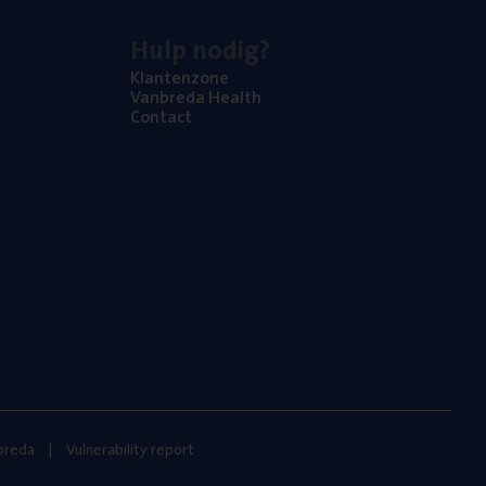
Hulp nodig?
Klan­ten­zo­ne
Van­b­re­da Health
Con­tact
nbreda
Vulnerability report