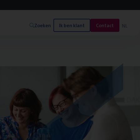
Zoeken
Ik ben klant
Contact
NL