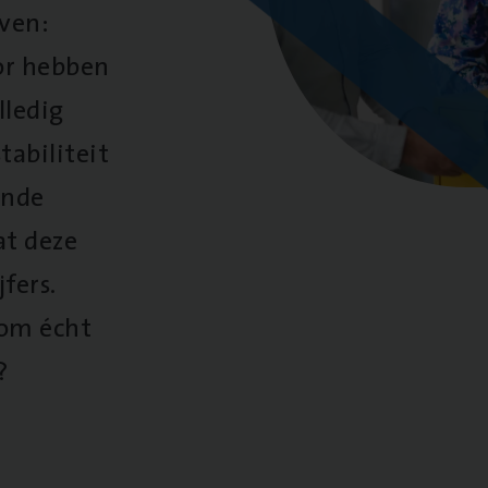
oven:
oor hebben
lledig
tabiliteit
ende
at deze
fers.
 om écht
?