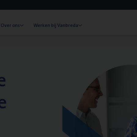
Over ons
Werken bij Vanbreda
e
e