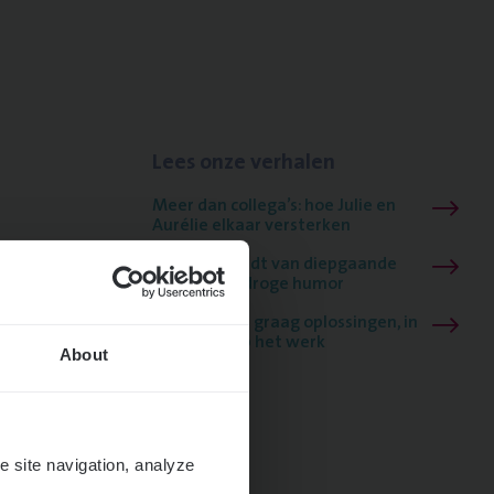
Lees onze verhalen
Meer dan collega’s: hoe Julie en
Aurélie elkaar versterken
Mathias houdt van diepgaande
dossiers én droge humor
Thalia zoekt graag oplossingen, in
games én op het werk
About
e site navigation, analyze