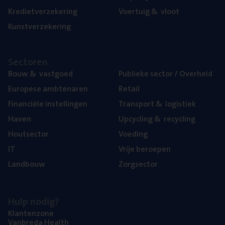
Kre­diet­ver­ze­ke­ring
Voer­tuig
&
vloot
Kunst­ver­ze­ke­ring
Sec­to­ren
Bouw
&
vastgoed
Publie­ke sec­tor / Overheid
Euro­pe­se ambtenaren
Retail
Finan­ci­ë­le instellingen
Trans­port
&
logistiek
Haven
Upcy­cling
&
recycling
Hout­sec­tor
Voe­ding
IT
Vrije beroe­pen
Land­bouw
Zorg­sec­tor
Hulp nodig?
Klan­ten­zo­ne
Van­b­re­da Health