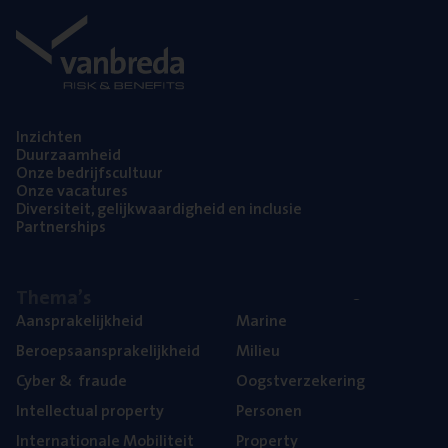
Inzich­ten
Duur­zaam­heid
Onze bedrijfs­cul­tuur
Onze vaca­tu­res
Diver­si­teit, gelijk­waar­dig­heid en inclusie
Part­ner­ships
The­ma’s
Aan­spra­ke­lijk­heid
Mari­ne
Beroeps­aan­spra­ke­lijk­heid
Mili­eu
Cyber
&
fraude
Oogst­ver­ze­ke­ring
Intel­lec­tu­al property
Per­so­nen
Inter­na­ti­o­na­le Mobiliteit
Pro­per­ty