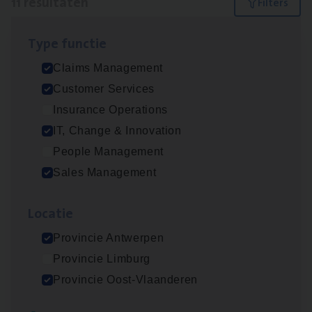
11 resultaten
Filters
Type func­tie
Test Ana­lyst
Claims Management
IT, Change & Innovation
Customer Services
Antwerpen
Insurance Operations
IT, Change & Innovation
People Management
Scha­de­be­heer­der verzekeringen
Sales Management
Claims Management
Loca­tie
Sint-Niklaas/Temse
Provincie Antwerpen
Provincie Limburg
Scha­de Expert Fleet
Provincie Oost-Vlaanderen
Claims Management