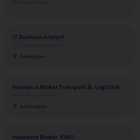
Wis alle filters
Antwerpen
IT
Busi­ness Analyst
IT, Change & Innovation
Antwerpen
Insu­ran­ce Bro­ker Trans­port
&
Logistiek
Sales Management
Antwerpen
Insu­ran­ce Bro­ker
KMO