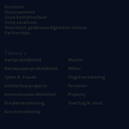
Inzich­ten
Duur­zaam­heid
Onze bedrijfs­cul­tuur
Onze vaca­tu­res
Diver­si­teit, gelijk­waar­dig­heid en inclusie
Part­ner­ships
The­ma’s
Aan­spra­ke­lijk­heid
Mari­ne
Beroeps­aan­spra­ke­lijk­heid
Mili­eu
Cyber
&
fraude
Oogst­ver­ze­ke­ring
Intel­lec­tu­al property
Per­so­nen
Inter­na­ti­o­na­le Mobiliteit
Pro­per­ty
Kre­diet­ver­ze­ke­ring
Voer­tuig
&
vloot
Kunst­ver­ze­ke­ring