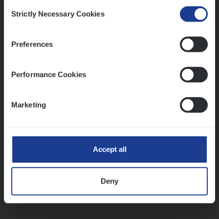
Consent
Strictly Necessary Cookies
Selection
Vorige
Volgende
Preferences
Lees onze verhalen
Performance Cookies
Meer dan collega’s: hoe Julie en Aurélie elkaar
versterken
Marketing
Mathias houdt van diepgaande dossiers én droge
humor
Thalia zoekt graag oplossingen, in games én op het
werk
Accept all
Deny
Ons sollicitatieproces