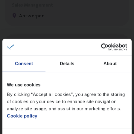
Sales Management
Antwerpen
Cus­to­mer Care Expert
Hospitalisatieverzekeringen
Customer Services
Consent
Details
About
Antwerpen
We use cookies
By clicking “Accept all cookies”, you agree to the storing
Cor­po­ra­te Insu­ran­ce Bro­ker Property
of cookies on your device to enhance site navigation,
Sales Management
analyze site usage, and assist in our marketing efforts.
Cookie policy
Antwerpen