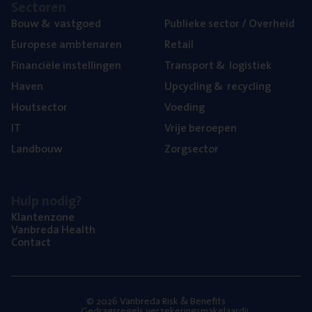
Sec­to­ren
Bouw
&
vastgoed
Publie­ke sec­tor / Overheid
Euro­pe­se ambtenaren
Retail
Finan­ci­ë­le instellingen
Trans­port
&
logistiek
Haven
Upcy­cling
&
recycling
Hout­sec­tor
Voe­ding
IT
Vrije beroe­pen
Land­bouw
Zorg­sec­tor
Hulp nodig?
Klan­ten­zo­ne
Van­b­re­da Health
Con­tact
© 2026 Vanbreda Risk & Benefits
Gedragsregels verzekeringsmakelaardij