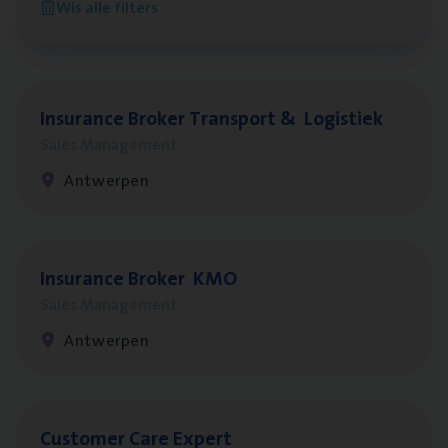
Wis alle filters
Antwerpen
Insu­ran­ce Bro­ker Trans­port
&
Logistiek
Sales Management
Antwerpen
Insu­ran­ce Bro­ker
KMO
Sales Management
Antwerpen
Cus­to­mer Care Expert