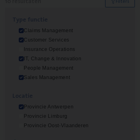
10 resultaten
Filters
Type func­tie
Test Ana­lyst
Claims Management
IT, Change & Innovation
Customer Services
Antwerpen
Insurance Operations
IT, Change & Innovation
People Management
Scha­de Expert Fleet
Sales Management
Claims Management
Loca­tie
Antwerpen
Provincie Antwerpen
Provincie Limburg
IT
Busi­ness Analyst
Provincie Oost-Vlaanderen
IT, Change & Innovation