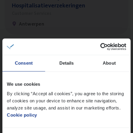
Hospitalisatieverzekeringen
Customer Services
Antwerpen
Cor­po­ra­te Insu­ran­ce Bro­ker Property
Sales Management
Consent
Details
About
Antwerpen
We use cookies
By clicking “Accept all cookies”, you agree to the storing
Claims­hand­ler Fleet
&
Bike
of cookies on your device to enhance site navigation,
Claims Management
analyze site usage, and assist in our marketing efforts.
Cookie policy
Antwerpen