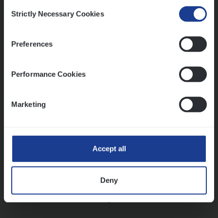
Consent
Strictly Necessary Cookies
Selection
Vorige
Volgende
Preferences
Lees onze verhalen
Performance Cookies
Meer dan collega’s: hoe Julie en Aurélie elkaar
versterken
Marketing
Mathias houdt van diepgaande dossiers én droge
humor
Thalia zoekt graag oplossingen, in games én op het
werk
Accept all
Deny
Ons sollicitatieproces