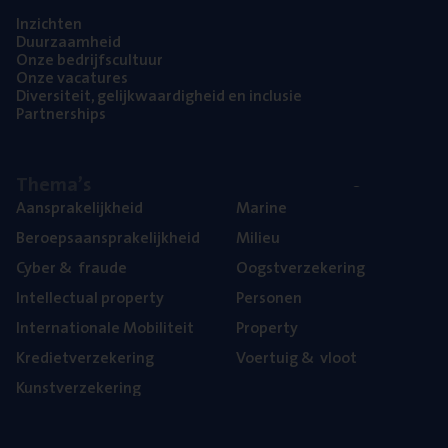
Inzich­ten
Duur­zaam­heid
Onze bedrijfs­cul­tuur
Onze vaca­tu­res
Diver­si­teit, gelijk­waar­dig­heid en inclusie
Part­ner­ships
The­ma’s
Aan­spra­ke­lijk­heid
Mari­ne
Beroeps­aan­spra­ke­lijk­heid
Mili­eu
Cyber
&
fraude
Oogst­ver­ze­ke­ring
Intel­lec­tu­al property
Per­so­nen
Inter­na­ti­o­na­le Mobiliteit
Pro­per­ty
Kre­diet­ver­ze­ke­ring
Voer­tuig
&
vloot
Kunst­ver­ze­ke­ring