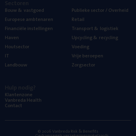
Sec­to­ren
Bouw
&
vastgoed
Publie­ke sec­tor / Overheid
Euro­pe­se ambtenaren
Retail
Finan­ci­ë­le instellingen
Trans­port
&
logistiek
Haven
Upcy­cling
&
recycling
Hout­sec­tor
Voe­ding
IT
Vrije beroe­pen
Land­bouw
Zorg­sec­tor
Hulp nodig?
Klan­ten­zo­ne
Van­b­re­da Health
Con­tact
© 2026 Vanbreda Risk & Benefits
Gedragsregels verzekeringsmakelaardij