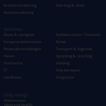
Kre­diet­ver­ze­ke­ring
Voer­tuig
&
vloot
Kunst­ver­ze­ke­ring
Sec­to­ren
Bouw
&
vastgoed
Publie­ke sec­tor / Overheid
Euro­pe­se ambtenaren
Retail
Finan­ci­ë­le instellingen
Trans­port
&
logistiek
Haven
Upcy­cling
&
recycling
Hout­sec­tor
Voe­ding
IT
Vrije beroe­pen
Land­bouw
Zorg­sec­tor
Hulp nodig?
Klan­ten­zo­ne
Van­b­re­da Health