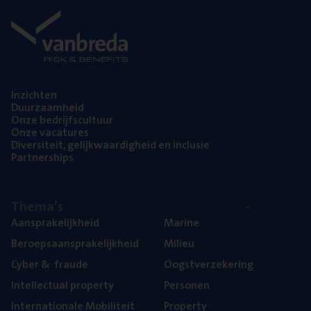
Inzich­ten
Duur­zaam­heid
Onze bedrijfs­cul­tuur
Onze vaca­tu­res
Diver­si­teit, gelijk­waar­dig­heid en inclusie
Part­ner­ships
The­ma’s
Aan­spra­ke­lijk­heid
Mari­ne
Beroeps­aan­spra­ke­lijk­heid
Mili­eu
Cyber
&
fraude
Oogst­ver­ze­ke­ring
Intel­lec­tu­al property
Per­so­nen
Inter­na­ti­o­na­le Mobiliteit
Pro­per­ty