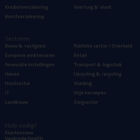
Kre­diet­ver­ze­ke­ring
Voer­tuig
&
vloot
Kunst­ver­ze­ke­ring
Sec­to­ren
Bouw
&
vastgoed
Publie­ke sec­tor / Overheid
Euro­pe­se ambtenaren
Retail
Finan­ci­ë­le instellingen
Trans­port
&
logistiek
Haven
Upcy­cling
&
recycling
Hout­sec­tor
Voe­ding
IT
Vrije beroe­pen
Land­bouw
Zorg­sec­tor
Hulp nodig?
Klan­ten­zo­ne
Van­b­re­da Health