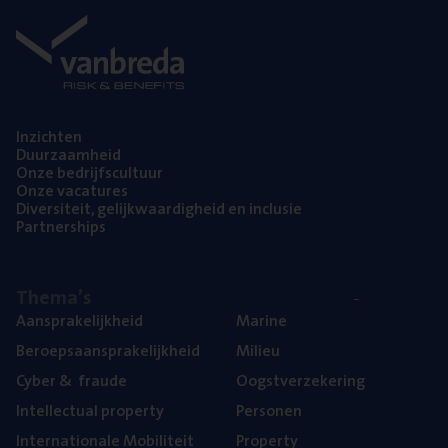
Inzich­ten
Duur­zaam­heid
Onze bedrijfs­cul­tuur
Onze vaca­tu­res
Diver­si­teit, gelijk­waar­dig­heid en inclusie
Part­ner­ships
The­ma’s
Aan­spra­ke­lijk­heid
Mari­ne
Beroeps­aan­spra­ke­lijk­heid
Mili­eu
Cyber
&
fraude
Oogst­ver­ze­ke­ring
Intel­lec­tu­al property
Per­so­nen
Inter­na­ti­o­na­le Mobiliteit
Pro­per­ty